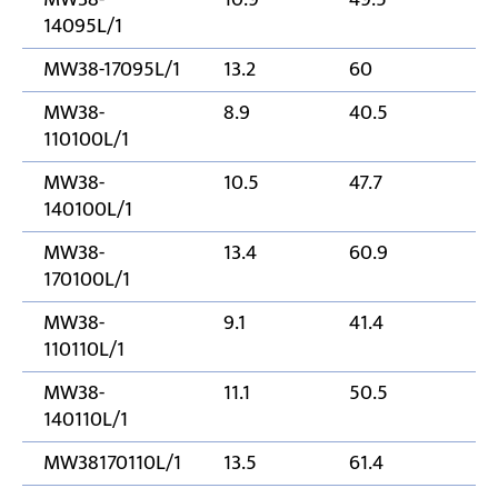
14095L/1
MW38-17095L/1
13.2
60
17
MW38-
8.9
40.5
11
110100L/1
MW38-
10.5
47.7
14
140100L/1
MW38-
13.4
60.9
17
170100L/1
MW38-
9.1
41.4
11
110110L/1
MW38-
11.1
50.5
14
140110L/1
MW38170110L/1
13.5
61.4
17