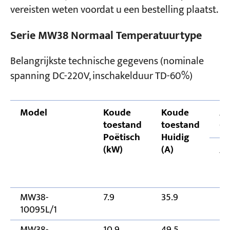
vereisten weten voordat u een bestelling plaatst.
Serie MW38 Normaal Temperatuurtype
Belangrijkste technische gegevens (nominale
spanning DC-220V, inschakelduur TD-60%)
Model
Koude
Koude
Al
toestand
toestand
(
Poëtisch
Huidig
(kW)
(A)
A
MW38-
7.9
35.9
10
10095L/1
MW38-
10.9
49.5
14