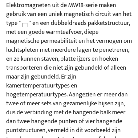
Elektromagneten uit de MW18-serie maken
gebruik van een uniek magnetisch circuit van het
Projecten
type "┌┐" en een dubbeldraads pakketstructuur,
Bloggen
Nieuws
met een goede warmteafvoer, diepe
Toepassingen
magnetische permeabiliteit en het vermogen om
Over ons
Contacteer ons
luchtspleten met meerdere lagen te penetreren,
en ze kunnen staven, platte ijzers en hoeken
transporteren die niet zijn gebundeld of alleen
maar zijn gebundeld. Er zijn
kamertemperatuurtypes en
hogetemperatuurtypes. Aangezien er meer dan
twee of meer sets van gezamenlijke hijsen zijn,
dus de verbinding met de hangende balk meer
dan twee hangende punten of vier hangende
puntstructuren, vermeld in dit voorbeeld zijn