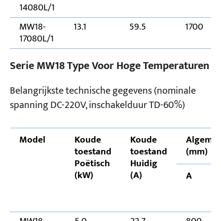
14080L/1
MW18-
13.1
59.5
1700
17080L/1
Serie MW18 Type Voor Hoge Temperaturen
Belangrijkste technische gegevens (nominale
spanning DC-220V, inschakelduur TD-60%)
Model
Koude
Koude
Algemen
toestand
toestand
(mm)
Poëtisch
Huidig
(kW)
(A)
A