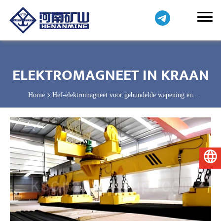
ELEKTROMAGNEET IN KRAAN
Home
Hef-elektromagneet voor gebundelde wapening en
geprofileerd staal
Nederlands