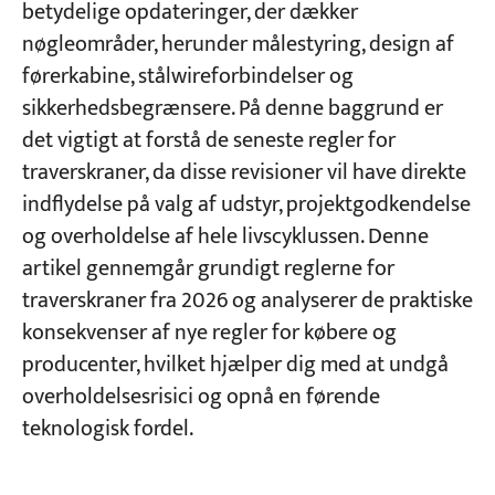
betydelige opdateringer, der dækker
kompetencebevis for smedede og støbte
stålkroge
nøgleområder, herunder målestyring, design af
Projekter
førerkabine, stålwireforbindelser og
Blogs
Vælg en pålidelig compliance-partner, når du
sikkerhedsbegrænsere. På denne baggrund er
Nyheder
står over for nye standarder
Ansøgninger
det vigtigt at forstå de seneste regler for
Om os
traverskraner, da disse revisioner vil have direkte
Kontakt os
Hvorfor vælge KUANGSHANCRANE som din
indflydelse på valg af udstyr, projektgodkendelse
partner inden for kranproduktion?
og overholdelse af hele livscyklussen. Denne
Egen fabrik, global leder
artikel gennemgår grundigt reglerne for
traverskraner fra 2026 og analyserer de praktiske
Ægte projekterfaring
konsekvenser af nye regler for købere og
Lad os være din compliance-garanti
producenter, hvilket hjælper dig med at undgå
overholdelsesrisici og opnå en førende
FAQ
teknologisk fordel.
Har nye standarder tilbagevirkende krav til
eksisterende udstyr?