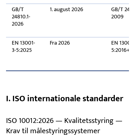
GB/T
1. august 2026
GB/T 2481
24810.1-
2009
2026
EN 13001-
Fra 2026
EN 13001-
3-5:2025
5:2016+A1
I. ISO internationale standarder
ISO 10012:2026 — Kvalitetsstyring —
Krav til målestyringssystemer