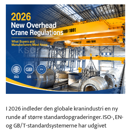
I. ISO internationale standarder
ISO 10012:2026 — Kvalitetsstyring — Krav til
målestyringssystemer
II. Kinesiske nationale standarder (GB/T)
GB/T 20303.4—2025 — Kraner —
Førerkabiner og kontrolstationer
GB/T 5973-2026 — Wireforbindelser til
kraner
GB/T 24810.1-2026 — Kraner — Begrænsere
og indikatorer
III. Europæiske standarder (EN)
I 2026 indleder den globale kranindustri en ny
runde af større standardopgraderinger. ISO-, EN-
EN 13001-3-5:2025 — Kraner — Generel
og GB/T-standardsystemerne har udgivet
konstruktion — Grænsetilstande og