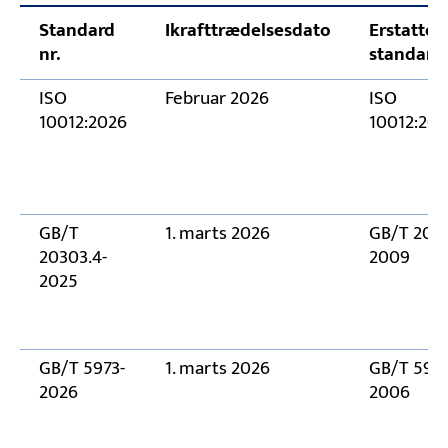
Vil nye standarder øge
Standard
Ikrafttrædelsesdato
Erstattet
udstyrsomkostningerne?
nr.
standard
Er ISO 10012:2026-certificering obligatorisk?
ISO
Februar 2026
ISO
10012:2026
10012:20
Hvilke standarder skal eksporteret udstyr
opfylde?
GB/T
1. marts 2026
GB/T 2030
20303.4-
2009
2025
GB/T 5973-
1. marts 2026
GB/T 5973
2026
2006