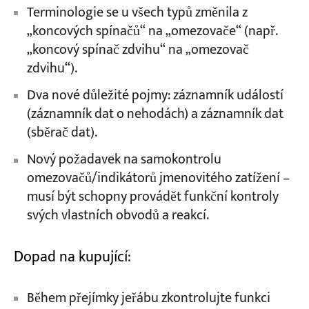
Terminologie se u všech typů změnila z
„koncových spínačů“ na „omezovače“ (např.
„koncový spínač zdvihu“ na „omezovač
zdvihu“).
Dva nové důležité pojmy: záznamník událostí
(záznamník dat o nehodách) a záznamník dat
(sběrač dat).
Nový požadavek na samokontrolu
omezovačů/indikátorů jmenovitého zatížení –
musí být schopny provádět funkční kontroly
svých vlastních obvodů a reakcí.
Dopad na kupující:
Během přejímky jeřábu zkontrolujte funkci