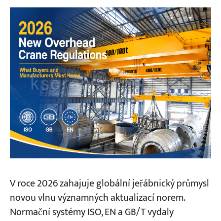
I. Mezinárodní normy ISO
ISO 10012:2026 – Řízení jakosti – Požadavky
na systémy managementu měření
II. Čínské národní normy (GB/T)
GB/T 20303.4—2025 — Jeřáby — Kabiny
obsluhy a ovládací stanoviště
GB/T 5973-2026 — Spoje konců ocelových
lan pro jeřáby
GB/T 24810.1-2026 — Jeřáby — Omezovače a
indikátory
III. Evropské normy (EN)
V roce 2026 zahajuje globální jeřábnický průmysl
novou vlnu významných aktualizací norem.
EN 13001-3-5:2025 – Jeřáby – Obecná
Normační systémy ISO, EN a GB/T vydaly
konstrukce – Mezní stavy a prokázání