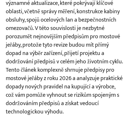
významné aktualizace, které pokrývají klíčové
způsobilosti kovaných a litinových ocelových
háků
oblasti, včetně správy měření, konstrukce kabiny
Projekty
obsluhy, spojů ocelových lan a bezpečnostních
Blogy
Tváří v tvář novým standardům, vyberte si
omezovačů. V této souvislosti je nezbytné
Zprávy
spolehlivého partnera pro dodržování
Aplikace
porozumět nejnovějším předpisům pro mostové
O nás
předpisů
jeřáby, protože tyto revize budou mít přímý
Kontaktujte nás
dopad na výběr zařízení, přijetí projektu a
Proč si vybrat KUANGSHANCRANE jako
dodržování předpisů v celém jeho životním cyklu.
svého partnera pro výrobu jeřábů?
Tento článek komplexně shrnuje předpisy pro
Vlastní továrna, globální lídr
mostové jeřáby z roku 2026 a analyzuje praktické
dopady nových pravidel na kupující a výrobce,
Reálná zkušenost s projektem
což vám pomůže vyhnout se rizikům spojeným s
Dovolte nám být vaší zárukou shody s
dodržováním předpisů a získat vedoucí
předpisy
technologickou výhodu.
FAQ