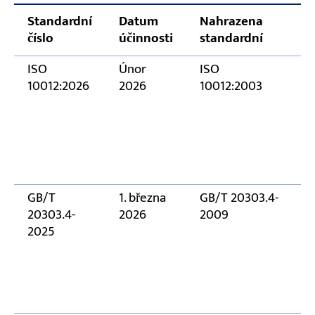
Mají nové normy zpětné požadavky pro
Standardní
Datum
Nahrazena
stávající zařízení?
číslo
účinnosti
standardní
Zvýší nové standardy náklady na vybavení?
ISO
Únor
ISO
Je certifikace ISO 10012:2026 povinná?
10012:2026
2026
10012:2003
Jaké normy musí splňovat vyvážené zařízení?
GB/T
1. března
GB/T 20303.4-
20303.4-
2026
2009
2025