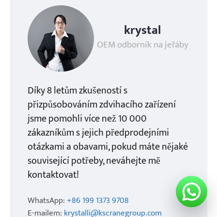
krystal
OEM odborník na jeřáby
Díky 8 letům zkušeností s
přizpůsobováním zdvihacího zařízení
jsme pomohli více než 10 000
zákazníkům s jejich předprodejními
otázkami a obavami, pokud máte nějaké
související potřeby, neváhejte mě
kontaktovat!
WhatsApp:
+86 199 1373 9708
E-mailem:
krystalli@kscranegroup.com