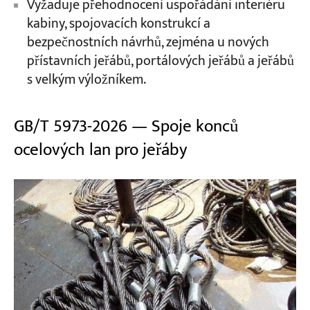
Vyžaduje přehodnocení uspořádání interiéru
kabiny, spojovacích konstrukcí a
bezpečnostních návrhů, zejména u nových
přístavních jeřábů, portálových jeřábů a jeřábů
s velkým výložníkem.
GB/T 5973-2026 — Spoje konců
ocelových lan pro jeřáby