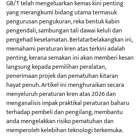
GB/T telah mengeluarkan kemas kini penting
Am — Keadaan Had dan Bukti Kecekapan
Cangkuk Keluli Tempa dan Tuang
yang merangkumi bidang utama termasuk
Projek
pengurusan pengukuran, reka bentuk kabin
Blog
Menghadapi Piawaian Baharu, Pilih Rakan
pengendali, sambungan tali dawai keluli dan
Berita
Kongsi Pematuhan yang Boleh Dipercayai
Permohonan
pengehad keselamatan. Berlatarbelakangkan ini,
Tentang kita
memahami peraturan kren atas terkini adalah
Hubungi Kami
Mengapa Memilih KUANGSHANCRANE
penting, kerana semakan ini akan memberi kesan
sebagai Rakan Kongsi Pembuatan Kren Anda?
langsung kepada pemilihan peralatan,
Kilang Sendiri, Peneraju Global
penerimaan projek dan pematuhan kitaran
hayat penuh. Artikel ini menghuraikan secara
Pengalaman Projek Sebenar
menyeluruh peraturan kren atas 2026 dan
Biar Kami Menjadi Jaminan Pematuhan Anda
menganalisis impak praktikal peraturan baharu
terhadap pembeli dan pengilang, membantu
Soalan Lazim
anda mengelakkan risiko pematuhan dan
Adakah piawaian baharu mempunyai
memperoleh kelebihan teknologi terkemuka.
keperluan retroaktif untuk peralatan sedia