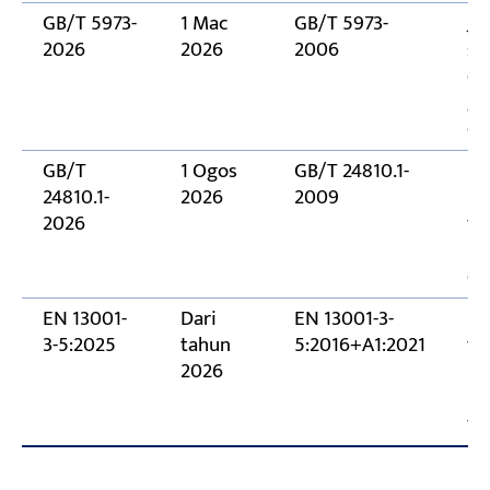
GB/T 5973-
1 Mac
GB/T 5973-
Je
2026
2026
2006
so
di
gr
di
GB/T
1 Ogos
GB/T 24810.1-
Pe
24810.1-
2026
2009
pe
2026
fu
ke
di
EN 13001-
Dari
EN 13001-3-
Ka
3-5:2025
tahun
5:2016+A1:2021
ya
2026
ke
pe
ya