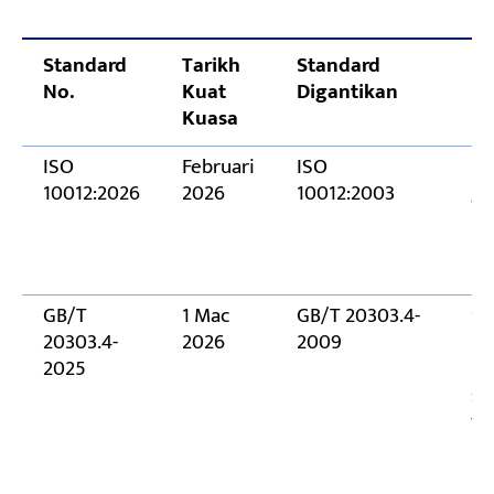
ada?
Adakah piawaian baharu akan meningkatkan
Standard
Tarikh
Standard
Ke
kos peralatan?
No.
Kuat
Digantikan
Kuasa
Adakah pensijilan ISO 10012:2026 wajib?
Apakah piawaian yang mesti dipenuhi oleh
ISO
Februari
ISO
Di
10012:2026
2026
10012:2003
ga
peralatan yang dieksport?
pi
la
pi
GB/T
1 Mac
GB/T 20303.4-
Sk
20303.4-
2026
2009
ke
2025
ke
sa
ta