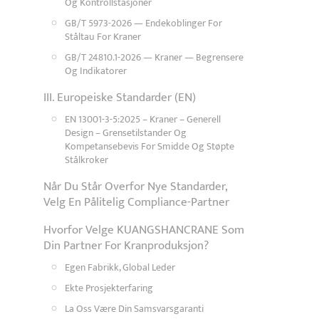
Og Kontrollstasjoner
GB/T 5973-2026 — Endekoblinger For
Ståltau For Kraner
GB/T 24810.1-2026 — Kraner — Begrensere
Og Indikatorer
III. Europeiske Standarder (EN)
EN 13001-3-5:2025 – Kraner – Generell
Design – Grensetilstander Og
Kompetansebevis For Smidde Og Støpte
Stålkroker
Når Du Står Overfor Nye Standarder,
Velg En Pålitelig Compliance-Partner
Hvorfor Velge KUANGSHANCRANE Som
Din Partner For Kranproduksjon?
Egen Fabrikk, Global Leder
Ekte Prosjekterfaring
La Oss Være Din Samsvarsgaranti