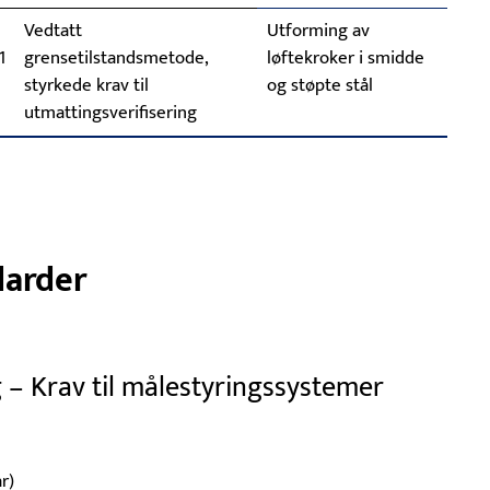
Vedtatt
Utforming av
1
grensetilstandsmetode,
løftekroker i smidde
styrkede krav til
og støpte stål
utmattingsverifisering
darder
g – Krav til målestyringssystemer
r)