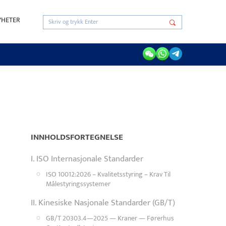
YHETER
INNHOLDSFORTEGNELSE
I. ISO Internasjonale Standarder
ISO 10012:2026 – Kvalitetsstyring – Krav Til
Målestyringssystemer
II. Kinesiske Nasjonale Standarder (GB/T)
GB/T 20303.4—2025 — Kraner — Førerhus