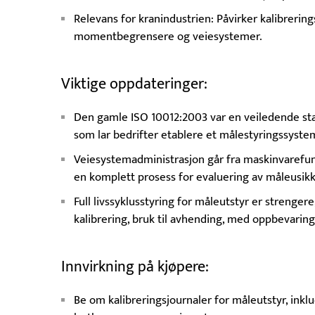
Relevans for kranindustrien: Påvirker kalibrering
momentbegrensere og veiesystemer.
Viktige oppdateringer:
Den gamle ISO 10012:2003 var en veiledende st
som lar bedrifter etablere et målestyringssystem
Veiesystemadministrasjon går fra maskinvarefunk
en komplett prosess for evaluering av måleusikke
Full livssyklusstyring for måleutstyr er strenger
kalibrering, bruk til avhending, med oppbevarings
Innvirkning på kjøpere:
Be om kalibreringsjournaler for måleutstyr, inklu