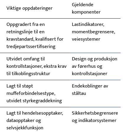
Gjeldende
Viktige oppdateringer
komponenter
Oppgradert fra en
Lastindikatorer,
retningslinje til en
momentbegrensere,
kravstandard, kvalifisert for
veiesystemer
tredjepartssertifisering
Utvidet omfang til
Design og produksjon
kontrollstasjoner, ekstra krav
av førerhus og
til tilkoblingsstruktur
kontrollstasjoner
Lagt til støpt
Endekoblinger av
muffeforbindelsestype,
ståltau
utvidet styrkegraddekning
Lagt til hendelsesopptaker,
Sikkerhetsbegrensere
dataopptaker og
og indikatorsystemer
selvsjekkfunksjon