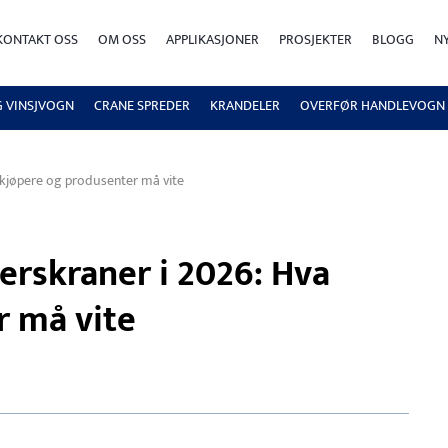
KONTAKT OSS
OM OSS
APPLIKASJONER
PROSJEKTER
BLOGG
N
G VINSJVOGN
CRANE SPREDER
KRANDELER
OVERFØR HANDLEVOGN
a kjøpere og produsenter må vite
verskraner i 2026: Hva
r må vite