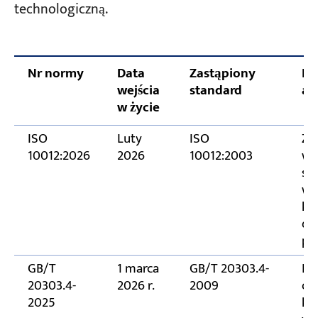
technologiczną.
Często zadawane pytania
Czy nowe normy nakładają wymagania
Nr normy
Data
Zastąpiony
Kl
retroaktywne na istniejący sprzęt?
wejścia
standard
ak
Czy nowe normy zwiększą koszty sprzętu?
w życie
Czy certyfikat ISO 10012:2026 jest
ISO
Luty
ISO
Za
obowiązkowy?
10012:2026
2026
10012:2003
wy
st
Jakie normy musi spełniać eksportowany
wy
sprzęt?
kwa
do 
prz
GB/T
1 marca
GB/T 20303.4-
Ro
20303.4-
2026 r.
2009
o 
2025
ko