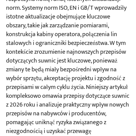
norm. Systemy norm ISO, EN i GB/T wprowadziły
EN 13001-3-5:2025 — Dźwigi —
istotne aktualizacje obejmujące kluczowe
Projektowanie ogólne — Stany graniczne i
Projekty
dowód kompetencji haków stalowych kutych
Blogi
obszary, takie jak zarządzanie pomiarami,
Aktualności
i odlewanych
konstrukcja kabiny operatora, połączenia lin
Aplikacje
O nas
stalowych i ograniczniki bezpieczeństwa. W tym
W obliczu nowych standardów wybierz
Skontaktuj się z nami
kontekście zrozumienie najnowszych przepisów
niezawodnego partnera ds. zgodności
dotyczących suwnic jest kluczowe, ponieważ
zmiany te będą miały bezpośredni wpływ na
Dlaczego warto wybrać firmę
wybór sprzętu, akceptację projektu i zgodność z
KUANGSHANCRANE jako swojego partnera
przepisami w całym cyklu życia. Niniejszy artykuł
w produkcji dźwigów?
kompleksowo omawia przepisy dotyczące suwnic
Własna fabryka, globalny lider
z 2026 roku i analizuje praktyczny wpływ nowych
przepisów na nabywców i producentów,
Prawdziwe doświadczenie projektowe
pomagając uniknąć ryzyka związanego z
Pozwól nam zapewnić Ci zgodność z
niezgodnością i uzyskać przewagę
przepisami