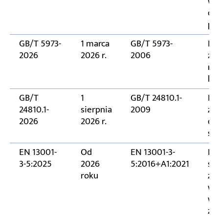
wy
do
po
GB/T 5973-
1 marca
GB/T 5973-
Do
2026
2026 r.
2006
że
ro
kl
GB/T
1
GB/T 24810.1-
Do
24810.1-
sierpnia
2009
zda
2026
2026 r.
dan
sa
EN 13001-
Od
EN 13001-3-
Pr
3-5:2025
2026
5:2016+A1:2021
st
roku
za
wy
we
zm