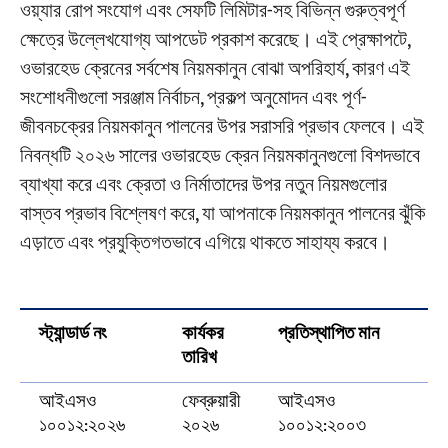
ওয়্যার রোপ সংযোগ এবং সেফটি লিমিটার-সহ বিভিন্ন গুরুত্বপূর্ণ
উপযুক্ততার প্রমাণ
ক্ষেত্রে উল্লেখযোগ্য আপডেট প্রকাশ করেছে। এই প্রেক্ষাপটে,
প্রকল্প
নতুন মানদণ্ডের সম্মুখীন হয়ে, একজন নির্ভরযোগ্য কমপ্লায়েন্স
ওভারহেড ক্রেনের সর্বশেষ নিয়মকানুন বোঝা অপরিহার্য, কারণ এই
ব্লগ
পার্টনার বেছে নিন।
সংশোধনীগুলো সরঞ্জাম নির্বাচন, প্রকল্প অনুমোদন এবং পূর্ণ-
খবর
অ্যাপ্লিকেশন
জীবনচক্রের নিয়মকানুন পালনের উপর সরাসরি প্রভাব ফেলবে। এই
আমাদের সম্পর্কে
আপনার ক্রেন উৎপাদন অংশীদার হিসেবে কুয়াংশানক্রেনকে
নিবন্ধটি ২০২৬ সালের ওভারহেড ক্রেন নিয়মকানুনগুলো বিশদভাবে
যোগাযোগ করুন
কেন বেছে নেবেন?
ব্যাখ্যা করে এবং ক্রেতা ও নির্মাতাদের উপর নতুন নিয়মগুলোর
নিজস্ব কারখানা, বিশ্বনেতা
বাস্তব প্রভাব বিশ্লেষণ করে, যা আপনাকে নিয়মকানুন পালনের ঝুঁকি
এড়াতে এবং প্রযুক্তিগতভাবে এগিয়ে থাকতে সাহায্য করবে।
বাস্তব প্রকল্পের অভিজ্ঞতা
আসুন আমরা আপনার সম্মতি নিশ্চিতকরণ হই
স্ট্যান্ডার্ড নং
কার্যকর
প্রতিস্থাপিত মান
ম
FAQ
তারিখ
নতুন মানদণ্ডগুলিতে কি বিদ্যমান সরঞ্জামগুলির জন্য পূর্ববর্তী
আইএসও
ফেব্রুয়ারী
আইএসও
ন
প্রভাব প্রয়োগের কোনো বাধ্যবাধকতা আছে?
১০০১২:২০২৬
২০২৬
১০০১২:২০০৩
মা
নতুন মানদণ্ড কি যন্ত্রপাতির খরচ বাড়িয়ে দেবে?