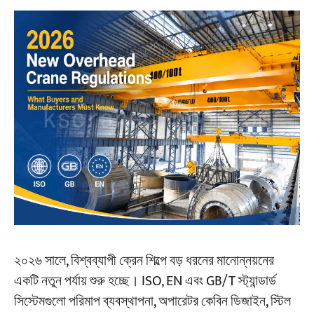
I. ISO আন্তর্জাতিক মান
আইএসও ১০০১২:২০২৬ — গুণমান ব্যবস্থাপনা — পরিমাপ
ব্যবস্থাপনা সিস্টেমের জন্য আবশ্যকীয় শর্তাবলী
II. চীনা জাতীয় মান (GB/T)
জিবি/টি ২০৩০৩.৪—২০২৫ — ক্রেন — অপারেটর ক্যাব
এবং কন্ট্রোল স্টেশন
জিবি/টি ৫৯৭৩-২০২৬ — ক্রেনের জন্য তারের দড়ির প্রান্ত
সংযোগ
জিবি/টি ২৪৮১০.১-২০২৬ — ক্রেন — লিমিটার এবং
ইন্ডিকেটর
III. ইউরোপীয় মান (EN)
২০২৬ সালে, বিশ্বব্যাপী ক্রেন শিল্পে বড় ধরনের মানোন্নয়নের
একটি নতুন পর্যায় শুরু হচ্ছে। ISO, EN এবং GB/T স্ট্যান্ডার্ড
EN 13001-3-5:2025 — ক্রেন — সাধারণ নকশা —
সিস্টেমগুলো পরিমাপ ব্যবস্থাপনা, অপারেটর কেবিন ডিজাইন, স্টিল
ফোরজড এবং কাস্ট স্টিলের হুকের সীমাবদ্ধ অবস্থা এবং