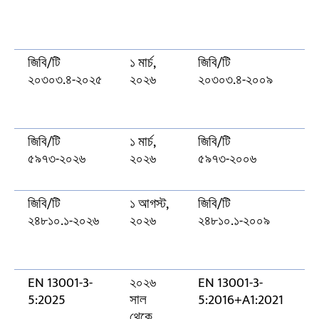
পক
য
ISO 10012:2026 সার্টিফিকেশন কি বাধ্যতামূলক?
রপ্তানিকৃত সরঞ্জামকে কী কী মানদণ্ড পূরণ করতে হবে?
জিবি/টি
১ মার্চ,
জিবি/টি
নি
২০৩০৩.৪-২০২৫
২০২৬
২০৩০৩.৪-২০০৯
প
ক
ক
জিবি/টি
১ মার্চ,
জিবি/টি
ক
৫৯৭৩-২০২৬
২০২৬
৫৯৭৩-২০০৬
ক
পর
জিবি/টি
১ আগস্ট,
জিবি/টি
ইভ
২৪৮১০.১-২০২৬
২০২৬
২৪৮১০.১-২০০৯
এ
ক
EN 13001-3-
২০২৬
EN 13001-3-
ল
5:2025
সাল
5:2016+A1:2021
হয
থেকে
প