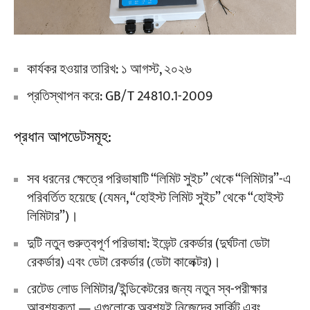
কার্যকর হওয়ার তারিখ: ১ আগস্ট, ২০২৬
প্রতিস্থাপন করে: GB/T 24810.1-2009
প্রধান আপডেটসমূহ:
সব ধরনের ক্ষেত্রে পরিভাষাটি “লিমিট সুইচ” থেকে “লিমিটার”-এ
পরিবর্তিত হয়েছে (যেমন, “হোইস্ট লিমিট সুইচ” থেকে “হোইস্ট
লিমিটার”)।
দুটি নতুন গুরুত্বপূর্ণ পরিভাষা: ইভেন্ট রেকর্ডার (দুর্ঘটনা ডেটা
রেকর্ডার) এবং ডেটা রেকর্ডার (ডেটা কালেক্টর)।
রেটেড লোড লিমিটার/ইন্ডিকেটরের জন্য নতুন স্ব-পরীক্ষার
আবশ্যকতা — এগুলোকে অবশ্যই নিজেদের সার্কিট এবং