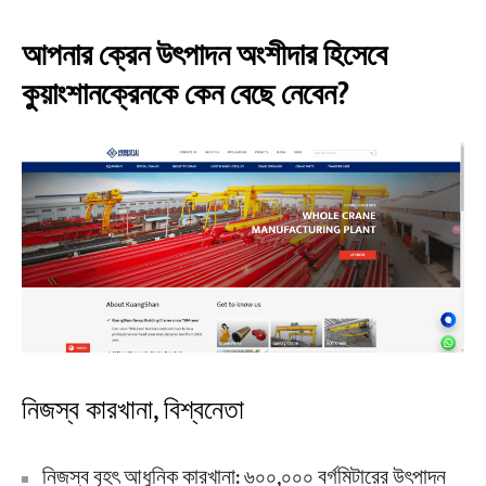
আপনার ক্রেন উৎপাদন অংশীদার হিসেবে
কুয়াংশানক্রেনকে কেন বেছে নেবেন?
নিজস্ব কারখানা, বিশ্বনেতা
নিজস্ব বৃহৎ আধুনিক কারখানা: ৬০০,০০০ বর্গমিটারের উৎপাদন