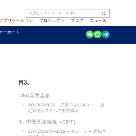
アプリケーション
プロジェクト
ブログ
ニュース
ァーカート
目次
I. ISO国際規格
ISO 10012:2026 — 品質マネジメント — 測
定管理システムの要求事項
II．中国国家規格（GB/T）
GB/T 20303.4—2025 — クレーン — 運転室