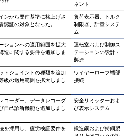
内容
ネント
インから要件基準に格上げさ
負荷表示器、トルク
者認証の対象となった。
制限器、計量システ
ム
ーションへの適用範囲を拡大
運転室および制御ス
構造に関する要件を追加しま
テーションの設計・
製造
ットジョイントの種類を追加
ワイヤーロープ端部
等級の適用範囲を拡大しまし
接続
レコーダー、データレコーダ
安全リミッターおよ
び自己診断機能を追加しまし
び表示システム
法を採用し、疲労検証要件を
鍛造鋼および鋳鋼製