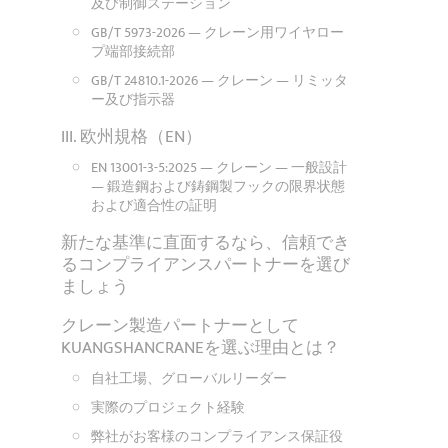
及び制御ステーション
GB/T 5973-2026 — クレーン用ワイヤロー
プ端部接続部
GB/T 24810.1-2026 — クレーン — リミッタ
ー及び指示器
III. 欧州規格（EN）
EN 13001-3-5:2025 — クレーン — 一般設計
— 鍛造鋼および鋳鋼製フックの限界状態
および適合性の証明
新たな基準に直面するなら、信頼でき
るコンプライアンスパートナーを選び
ましょう
クレーン製造パートナーとして
KUANGSHANCRANEを選ぶ理由とは？
自社工場、グローバルリーダー
実際のプロジェクト経験
弊社がお客様のコンプライアンス保証役