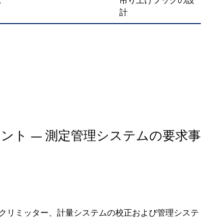
。
吊り上げフックの設
計
質マネジメント — 測定管理システムの要求事
クリミッター、計量システムの校正および管理システ