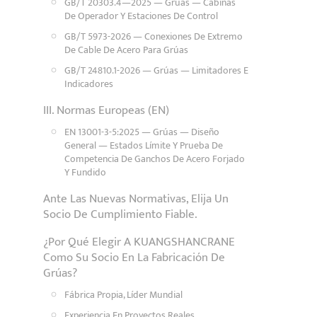
GB/T 20303.4—2025 — Grúas — Cabinas
De Operador Y Estaciones De Control
GB/T 5973-2026 — Conexiones De Extremo
De Cable De Acero Para Grúas
GB/T 24810.1-2026 — Grúas — Limitadores E
Indicadores
III. Normas Europeas (EN)
EN 13001-3-5:2025 — Grúas — Diseño
General — Estados Límite Y Prueba De
Competencia De Ganchos De Acero Forjado
Y Fundido
Ante Las Nuevas Normativas, Elija Un
Socio De Cumplimiento Fiable.
¿Por Qué Elegir A KUANGSHANCRANE
Como Su Socio En La Fabricación De
Grúas?
Fábrica Propia, Líder Mundial
Experiencia En Proyectos Reales