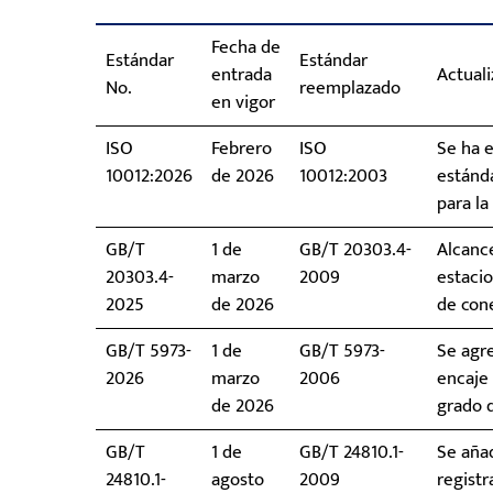
Fecha de
Estándar
Estándar
entrada
Actuali
No.
reemplazado
en vigor
ISO
Febrero
ISO
Se ha e
10012:2026
de 2026
10012:2003
estánda
para la
GB/T
1 de
GB/T 20303.4-
Alcance
20303.4-
marzo
2009
estacio
2025
de 2026
de cone
GB/T 5973-
1 de
GB/T 5973-
Se agre
2026
marzo
2006
encaje 
de 2026
grado d
GB/T
1 de
GB/T 24810.1-
Se aña
24810.1-
agosto
2009
registr