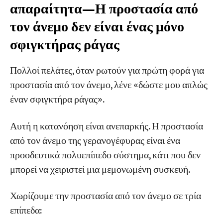
απαραίτητα—Η προστασία από
—Ένα πλαίσιο επιλογής 3D
τον άνεμο δεν είναι ένας μόνο
Διάσταση 1: Πού είναι εγκατεστημένος ο
σφιγκτήρας ράγας
γερανός σας;
Διάσταση 2: Πόσο συχνά κινείται ο γερανός
Πολλοί πελάτες, όταν ρωτούν για πρώτη φορά για
καθημερινά;
προστασία από τον άνεμο, λένε «δώστε μου απλώς
Διάσταση 3: Ποια είναι η δομή του
έναν σφιγκτήρα ράγας».
προϋπολογισμού σας;
Αυτή η κατανόηση είναι ανεπαρκής. Η προστασία
Τρία Συνιστώμενα Επίπεδα Διαμόρφωσης
από τον άνεμο της γερανογέφυρας είναι ένα
Τρεις πραγματικές αποτυχίες επιλογής που
προοδευτικά πολυεπίπεδο σύστημα, κάτι που δεν
έχουμε δει
μπορεί να χειριστεί μια μεμονωμένη συσκευή.
Σφάλμα 1: Γερανογέφυρα θύρας μόνο με
Χωρίζουμε την προστασία από τον άνεμο σε τρία
χειροκίνητους σφιγκτήρες ράγας
επίπεδα:
Αποτυχία 2: Όμορφες αγκυρώσεις, δεν