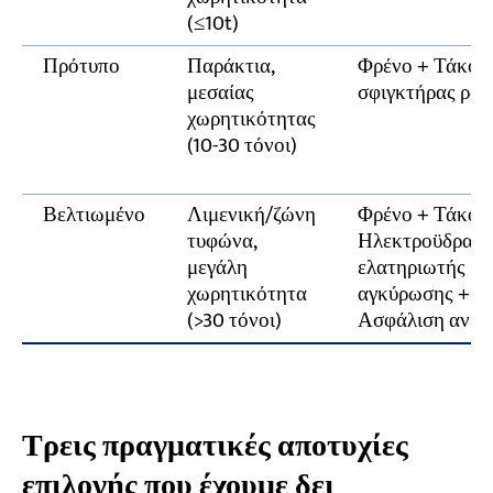
(≤10t)
Πρότυπο
Παράκτια,
Φρένο + Τάκοι 
μεσαίας
σφιγκτήρας ράγ
χωρητικότητας
(10-30 τόνοι)
Βελτιωμένο
Λιμενική/ζώνη
Φρένο + Τάκοι 
τυφώνα,
Ηλεκτροϋδραυλ
μεγάλη
ελατηριωτής ρά
χωρητικότητα
αγκύρωσης + Κ
(>30 τόνοι)
Ασφάλιση ανεμ
Τρεις πραγματικές αποτυχίες
επιλογής που έχουμε δει