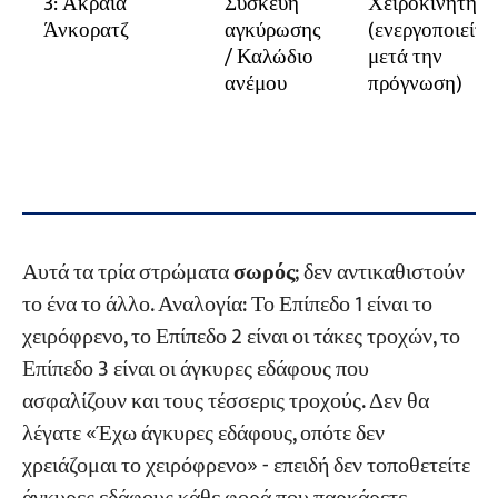
3: Ακραία
Συσκευή
Χειροκίνητη
Άνκορατζ
αγκύρωσης
(ενεργοποιείτα
/ Καλώδιο
μετά την
ανέμου
πρόγνωση)
Αυτά τα τρία στρώματα
σωρός
; δεν αντικαθιστούν
το ένα το άλλο. Αναλογία: Το Επίπεδο 1 είναι το
χειρόφρενο, το Επίπεδο 2 είναι οι τάκες τροχών, το
Επίπεδο 3 είναι οι άγκυρες εδάφους που
ασφαλίζουν και τους τέσσερις τροχούς. Δεν θα
λέγατε «Έχω άγκυρες εδάφους, οπότε δεν
χρειάζομαι το χειρόφρενο» - επειδή δεν τοποθετείτε