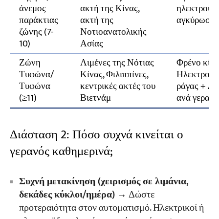
άνεμος
ακτή της Κίνας,
ηλεκτροϋδρ
παράκτιας
ακτή της
αγκύρωσης
ζώνης (7-
Νοτιοανατολικής
10)
Ασίας
Ζώνη
Λιμένες της Νότιας
Φρένο κίνη
Τυφώνα/
Κίνας, Φιλιππίνες,
Ηλεκτροϋδ
Τυφώνα
κεντρικές ακτές του
ράγας + Δι
(≥11)
Βιετνάμ
ανά γερανό,
Διάσταση 2: Πόσο συχνά κινείται ο
γερανός καθημερινά;
Συχνή μετακίνηση (χειρισμός σε λιμάνια,
δεκάδες κύκλοι/ημέρα)
→ Δώστε
προτεραιότητα στον αυτοματισμό. Ηλεκτρικοί ή