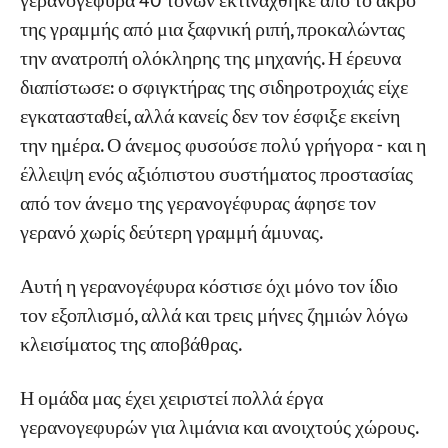
γερανογέφυρα 40 τόνων εκτινάχθηκε από το άκρο
σφιγκτήρας ράγας
της γραμμής από μια ξαφνική ριπή, προκαλώντας
την ανατροπή ολόκληρης της μηχανής. Η έρευνα
Εργα
Πώς να επιλέξετε σφιγκτήρα ράγας;—
Blogs
διαπίστωσε: ο σφιγκτήρας της σιδηροτροχιάς είχε
Χειροκίνητο, ηλεκτρικό, ηλεκτροϋδραυλικό
Νέα
εγκατασταθεί, αλλά κανείς δεν τον έσφιξε εκείνη
ελατήριο: Σημαντικές διαφορές κόστους και
Εφαρμογές
Σχετικά με εμάς
την ημέρα. Ο άνεμος φυσούσε πολύ γρήγορα - και η
εφαρμογής
Επικοινωνήστε μαζί μας
έλλειψη ενός αξιόπιστου συστήματος προστασίας
Χειροκίνητος σφιγκτήρας ράγας: Φθηνός,
από τον άνεμο της γερανογέφυρας άφησε τον
αλλά στοιχηματίζει στο "Οι άνθρωποι δεν θα
γερανό χωρίς δεύτερη γραμμή άμυνας.
ξεχάσουν"
Ηλεκτρικός σφιγκτήρας ράγας: Αυτόματη
Αυτή η γερανογέφυρα κόστισε όχι μόνο τον ίδιο
σύσφιξη με σήμα κλειδώματος. Κατάλληλο
τον εξοπλισμό, αλλά και τρεις μήνες ζημιών λόγω
για συχνή μετακίνηση.
κλεισίματος της αποβάθρας.
Ηλεκτροϋδραυλικός σφιγκτήρας ελατηρίου:
Σφιγκτήρες σε περίπτωση απώλειας ισχύος.
Η ομάδα μας έχει χειριστεί πολλά έργα
Απαραίτητος για ζώνες τυφώνων
γερανογεφυρών για λιμάνια και ανοιχτούς χώρους.