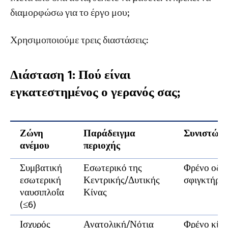
διαμορφώσω για το έργο μου;
Χρησιμοποιούμε τρεις διαστάσεις:
Διάσταση 1: Πού είναι
εγκατεστημένος ο γερανός σας;
Ζώνη
Παράδειγμα
Συνιστώμε
ανέμου
περιοχής
Συμβατική
Εσωτερικό της
Φρένο οδήγ
εσωτερική
Κεντρικής/Δυτικής
σφιγκτήρας
ναυσιπλοΐα
Κίνας
(≤6)
Ισχυρός
Ανατολική/Νότια
Φρένο κίνη