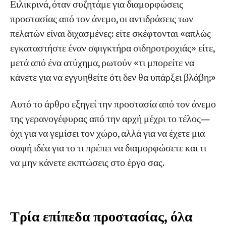
Ειλικρινά, όταν συζητάμε για διαμορφώσεις
Δύο παράμετροι που δεν πρέπει να
αγνοούνται κατά την επιλογή σφιγκτήρων
προστασίας από τον άνεμο, οι αντιδράσεις των
ράγας
πελατών είναι διχασμένες: είτε σκέφτονται «απλώς
εγκαταστήστε έναν σφιγκτήρα σιδηροτροχιάς» είτε,
Στερεώσεις τροχών, συσκευές αγκύρωσης και
μετά από ένα ατύχημα, ρωτούν «τι μπορείτε να
καλώδια ανέμου: Πότε πρέπει να τα
κάνετε για να εγγυηθείτε ότι δεν θα υπάρξει βλάβη;»
χρησιμοποιείτε;
Αυτό το άρθρο εξηγεί την προστασία από τον άνεμο
Σφήνες τροχών: Η απλούστερη και πιο
αποτελεσματική εφεδρική κάλυψη
της γερανογέφυρας από την αρχή μέχρι το τέλος—
όχι για να γεμίσει τον χώρο, αλλά για να έχετε μια
Συσκευή αγκύρωσης: Ο πραγματικός τρόπος
σαφή ιδέα για το τι πρέπει να διαμορφώσετε και τι
για να κλειδώσετε τον γερανό κατά τη
να μην κάνετε εκπτώσεις στο έργο σας.
διάρκεια τυφώνων
Ανεμογεννήτριες: «Δέστε τον γερανό σας με
τέσσερα σχοινιά»
Τρία επίπεδα προστασίας, όλα
Τι πρέπει να ρυθμίσετε για την εφαρμογή σας;