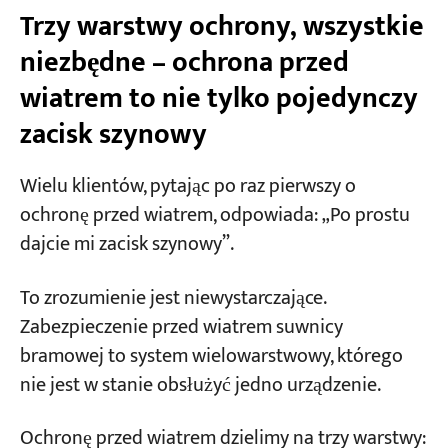
Trzy warstwy ochrony, wszystkie
dźwig?
niezbędne – ochrona przed
Wymiar 2: Jak często dźwig porusza się
dziennie?
wiatrem to nie tylko pojedynczy
Wymiar 3: Jaka jest struktura Twojego
zacisk szynowy
budżetu?
Wielu klientów, pytając po raz pierwszy o
Trzy zalecane poziomy konfiguracji
ochronę przed wiatrem, odpowiada: „Po prostu
Trzy prawdziwe porażki w selekcji, których
dajcie mi zacisk szynowy”.
byliśmy świadkami
To zrozumienie jest niewystarczające.
Błąd 1: Suwnica bramowa w porcie z
Zabezpieczenie przed wiatrem suwnicy
wyłącznie ręcznymi zaciskami szynowymi
bramowej to system wielowarstwowy, którego
Błąd 2: Piękne doły kotwiczne, nigdy
nie jest w stanie obsłużyć jedno urządzenie.
nieużywane
Ochronę przed wiatrem dzielimy na trzy warstwy:
Błąd 3: Liny nawijające są przymocowane, ale