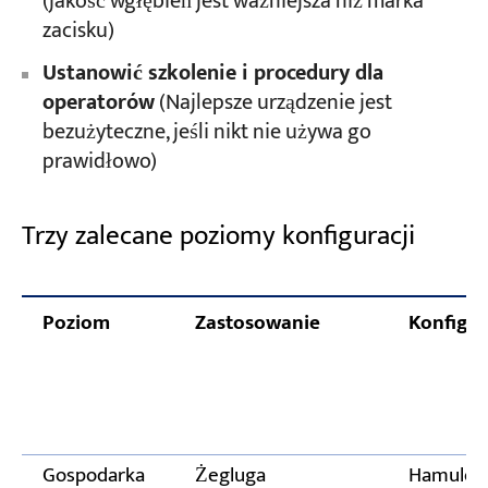
(jakość wgłębień jest ważniejsza niż marka
zacisku)
Ustanowić szkolenie i procedury dla
operatorów
(Najlepsze urządzenie jest
bezużyteczne, jeśli nikt nie używa go
prawidłowo)
Trzy zalecane poziomy konfiguracji
Poziom
Zastosowanie
Konfigur
Gospodarka
Żegluga
Hamulec +