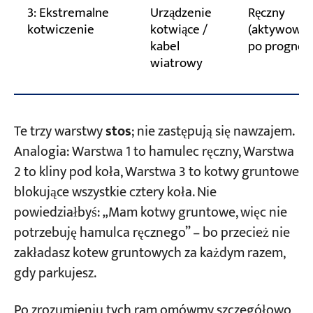
3: Ekstremalne
Urządzenie
Ręczny
kotwiczenie
kotwiące /
(aktywowa
kabel
po prognozi
wiatrowy
Te trzy warstwy
stos
; nie zastępują się nawzajem.
Analogia: Warstwa 1 to hamulec ręczny, Warstwa
2 to kliny pod koła, Warstwa 3 to kotwy gruntowe
blokujące wszystkie cztery koła. Nie
powiedziałbyś: „Mam kotwy gruntowe, więc nie
potrzebuję hamulca ręcznego” – bo przecież nie
zakładasz kotew gruntowych za każdym razem,
gdy parkujesz.
Po zrozumieniu tych ram omówmy szczegółowo