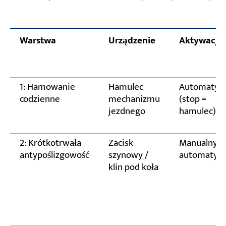
nie są naprężone
W przypadku projektów eksportowych: nie
Warstwa
Urządzenie
Aktywacja
zapomnij o tych trzech punktach – standardy
nie są uniwersalne
1: Hamowanie
Hamulec
Automatyc
Często zadawane pytania
codzienne
mechanizmu
(stop =
jezdnego
hamulec)
Twój projekt, pomagamy Ci skonfigurować
2: Krótkotrwała
Zacisk
Manualny l
antypoślizgowość
szynowy /
automatycz
klin pod koła