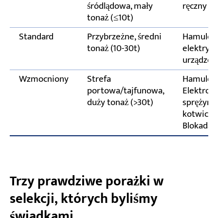
śródlądowa, mały
ręczny z
tonaż (≤10t)
Standard
Przybrzeżne, średni
Hamulec +
tonaż (10-30t)
elektryc
urządzen
Wzmocniony
Strefa
Hamulec 
portowa/tajfunowa,
Elektrohy
duży tonaż (>30t)
sprężyno
kotwiczą
Blokada
Trzy prawdziwe porażki w
selekcji, których byliśmy
świadkami