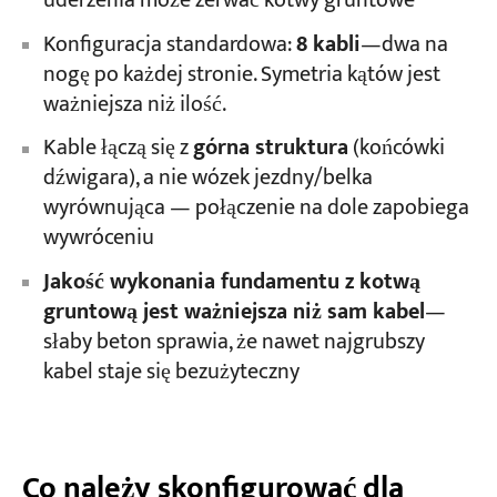
uderzenia może zerwać kotwy gruntowe
Konfiguracja standardowa:
8 kabli
—dwa na
nogę po każdej stronie. Symetria kątów jest
ważniejsza niż ilość.
Kable łączą się z
górna struktura
(końcówki
dźwigara), a nie wózek jezdny/belka
wyrównująca — połączenie na dole zapobiega
wywróceniu
Jakość wykonania fundamentu z kotwą
gruntową jest ważniejsza niż sam kabel
—
słaby beton sprawia, że nawet najgrubszy
kabel staje się bezużyteczny
Co należy skonfigurować dla