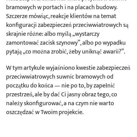
bramowych w portach i na placach budowy.
Dwa parametry, których nie należy
ignorować przy wyborze zacisków szynowych
Szczerze mówiąc, reakcje klientów na temat
konfiguracji zabezpieczeń przeciwwiatrowych są
Kliny pod koła, urządzenia kotwiące i liny
skrajnie różne: albo myślą „wystarczy
wiatrowe: kiedy należy ich używać?
zamontować zacisk szynowy”, albo po wypadku
pytają „co można zrobić, żeby uniknąć awarii?”.
Kliny pod koła: najprostsze i
najskuteczniejsze zabezpieczenie
W tym artykule wyjaśniono kwestie zabezpieczeń
Urządzenie kotwiczące: Prawdziwy sposób
przeciwwiatrowych suwnic bramowych od
blokowania dźwigu podczas tajfunów
początku do końca — nie po to, by zapełnić
Wind Cables: „Przymocuj dźwig czterema
przestrzeń, ale by dać Ci jasny obraz tego, co
linami”
należy skonfigurować, a na czym nie warto
oszczędzać w Twoim projekcie.
Co należy skonfigurować dla swojej aplikacji?
— Struktura wyboru 3D
Wymiar 1: Gdzie jest zainstalowany Twój