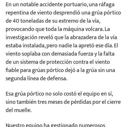
En un notable accidente portuario, una ráfaga
protección contra el viento no se reduce a
repentina de viento desprendió una grúa pórtico
una sola abrazadera de riel.
Proyectos
de 40 toneladas de su extremo de la vía,
Blogs
Noticias
provocando que toda la máquina volcara. La
¿Cómo elegir una abrazadera para rieles? —
Aplicaciones
investigación reveló que la abrazadera de la vía
Manual, eléctrica, de resorte
Sobre nosotros
estaba instalada, pero nadie la apretó ese día. El
Contáctenos
electrohidráulico: diferencias significativas
viento soplaba con demasiada fuerza y la falta
en costo y aplicación.
de un sistema de protección contra el viento
Abrazadera manual para rieles: barata, pero
fiable para grúas pórtico dejó a la grúa sin una
apuesta a que "la gente no la olvidará".
segunda línea de defensa.
Pinza eléctrica para raíles: Sujeción
automática con señal de enclavamiento;
Esa grúa pórtico no solo costó el equipo en sí,
adecuada para movimientos frecuentes.
sino también tres meses de pérdidas por el cierre
Abrazadera de riel electrohidráulica con
del muelle.
resorte: Evita la pérdida de energía; esencial
para zonas de tifones.
Nuestro equipo ha gestionado numerosos