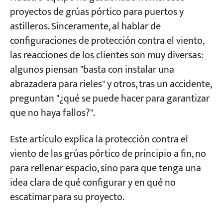
proyectos de grúas pórtico para puertos y
Dos parámetros que no se deben ignorar al
astilleros. Sinceramente, al hablar de
seleccionar abrazaderas para rieles
configuraciones de protección contra el viento,
Calzos para ruedas, dispositivos de anclaje y
las reacciones de los clientes son muy diversas:
cables de viento: ¿Cuándo se deben utilizar?
algunos piensan "basta con instalar una
abrazadera para rieles" y otros, tras un accidente,
Calzos para ruedas: la solución de respaldo
preguntan "¿qué se puede hacer para garantizar
más sencilla y eficaz.
que no haya fallos?".
Dispositivo de anclaje: La forma correcta de
asegurar la grúa durante tifones
Este artículo explica la protección contra el
Cables para viento: “Asegura tu grúa con
viento de las grúas pórtico de principio a fin, no
cuatro cuerdas”
para rellenar espacio, sino para que tenga una
idea clara de qué configurar y en qué no
¿Qué debería configurar para su aplicación?
escatimar para su proyecto.
— Un marco de selección 3D
Dimensión 1: ¿Dónde está instalada su grúa?