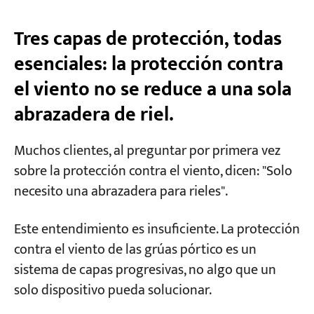
Dimensión 2: ¿Con qué frecuencia se mueve
Tres capas de protección, todas
la grúa diariamente?
esenciales: la protección contra
Dimensión 3: ¿Cuál es su estructura
el viento no se reduce a una sola
presupuestaria?
abrazadera de riel.
Tres niveles de configuración recomendados
Muchos clientes, al preguntar por primera vez
Tres casos reales de fracaso en procesos de
sobre la protección contra el viento, dicen: "Solo
selección que hemos presenciado
necesito una abrazadera para rieles".
Fallo 1: Grúa pórtico portuaria con solo
abrazaderas de riel manuales.
Este entendimiento es insuficiente. La protección
Fallo 2: Hermosos pozos de anclaje, nunca
contra el viento de las grúas pórtico es un
utilizados.
sistema de capas progresivas, no algo que un
solo dispositivo pueda solucionar.
Fallo 3: Cables de viento conectados, pero sin
tensión.