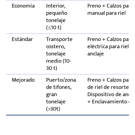
Economía
Interior,
Freno + Calzos para
pequeño
manual para riel
tonelaje
(≤10 t)
Estándar
Transporte
Freno + Calzos para
costero,
eléctrica para riele
tonelaje
anclaje
medio (10-
30 t)
Mejorado
Puerto/zona
Freno + Calzos para
de tifones,
de riel de resorte e
gran
Dispositivo de ancla
tonelaje
+ Enclavamiento d
(>30t)