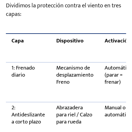
Dividimos la protección contra el viento en tres
Para proyectos de exportación: No olvide
capas:
estos tres puntos: los estándares no son
universales.
Capa
Dispositivo
Activación
Preguntas frecuentes
Tu proyecto, te ayudamos a configurarlo
1: Frenado
Mecanismo de
Automático
diario
desplazamiento
(parar =
Freno
frenar)
2:
Abrazadera
Manual o
Antideslizante
para riel / Calzo
automático
a corto plazo
para rueda