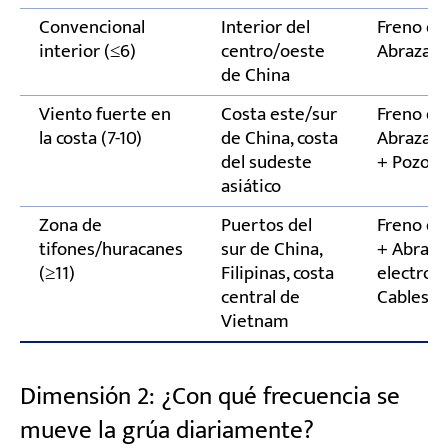
Convencional
Interior del
Freno de 
interior (≤6)
centro/oeste
Abrazade
de China
Viento fuerte en
Costa este/sur
Freno de 
la costa (7-10)
de China, costa
Abrazader
del sudeste
+ Pozos 
asiático
Zona de
Puertos del
Freno de
tifones/huracanes
sur de China,
+ Abraza
(≥11)
Filipinas, costa
electrohi
central de
Cables de
Vietnam
Dimensión 2: ¿Con qué frecuencia se
mueve la grúa diariamente?