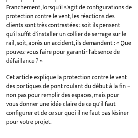
puissance ; essentielle dans les zones
Franchement, lorsqu'il s'agit de configurations de
exposées aux typhons
protection contre le vent, les réactions des
Deux paramètres à ne pas négliger lors du
clients sont très contrastées : soit ils pensent
choix des pinces de rail
qu'il suffit d'installer un collier de serrage sur le
rail, soit, après un accident, ils demandent : « Que
Cales de roue, dispositifs d'ancrage et câbles
pouvez-vous faire pour garantir l'absence de
de levage : quand faut-il les utiliser ?
défaillance ? »
Cales de roue : la solution de secours la plus
simple et la plus efficace
Cet article explique la protection contre le vent
des portiques de pont roulant du début à la fin –
Dispositif d'ancrage : la véritable méthode
non pas pour remplir des espaces, mais pour
pour bloquer la grue pendant les typhons
vous donner une idée claire de ce qu'il faut
Câbles éoliens : « Amarrez votre grue avec
configurer et de ce sur quoi il ne faut pas lésiner
quatre cordes »
pour votre projet.
Que devez-vous configurer pour votre