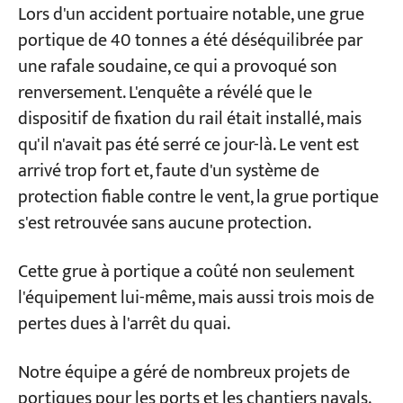
Lors d'un accident portuaire notable, une grue
la protection contre le vent ne se limite pas à
portique de 40 tonnes a été déséquilibrée par
une simple pince de rail.
Projets
une rafale soudaine, ce qui a provoqué son
Blogs
Nouvelles
renversement. L'enquête a révélé que le
Comment choisir un serre-rail ? — Manuel,
Demandes
dispositif de fixation du rail était installé, mais
électrique, électro-hydraulique à ressort :
À propos de nous
qu'il n'avait pas été serré ce jour-là. Le vent est
Contactez-nous
différences importantes en termes de coût
arrivé trop fort et, faute d'un système de
et d’application
protection fiable contre le vent, la grue portique
Pince de rail manuelle : bon marché, mais
s'est retrouvée sans aucune protection.
pari risqué sur le fait que « les gens
n’oublieront pas ».
Cette grue à portique a coûté non seulement
Pince de rail électrique : serrage
l'équipement lui-même, mais aussi trois mois de
automatique avec signal de verrouillage ;
pertes dues à l'arrêt du quai.
convient aux déplacements fréquents.
Pince de fixation électrohydraulique à
Notre équipe a géré de nombreux projets de
ressort pour rail : limite les pertes de
portiques pour les ports et les chantiers navals.