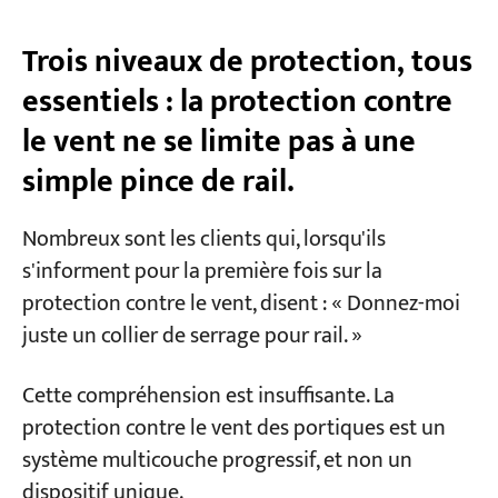
application ? — Un cadre de sélection 3D
Trois niveaux de protection, tous
Dimension 1 : Où est installée votre grue ?
essentiels : la protection contre
Dimension 2 : À quelle fréquence la grue se
déplace-t-elle quotidiennement ?
le vent ne se limite pas à une
Dimension 3 : Quelle est votre structure
simple pince de rail.
budgétaire ?
Nombreux sont les clients qui, lorsqu'ils
Trois niveaux de configuration recommandés
s'informent pour la première fois sur la
Trois échecs réels de la sélection naturelle
protection contre le vent, disent : « Donnez-moi
que nous avons observés
juste un collier de serrage pour rail. »
Panne 1 : Grue portique portuaire avec
Cette compréhension est insuffisante. La
uniquement des pinces de rail manuelles
protection contre le vent des portiques est un
Échec n° 2 : Magnifiques fosses d’ancrage,
système multicouche progressif, et non un
jamais utilisées
dispositif unique.