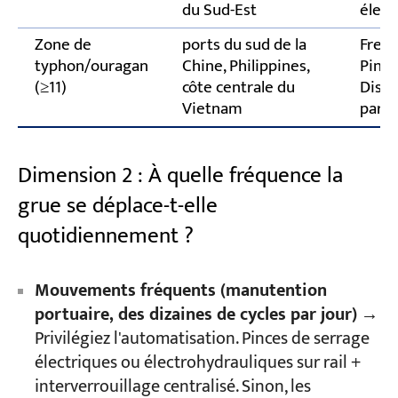
du Sud-Est
élect
Zone de
ports du sud de la
Frein
typhon/ouragan
Chine, Philippines,
Pince
(≥11)
côte centrale du
Dispo
Vietnam
par g
Dimension 2 : À quelle fréquence la
grue se déplace-t-elle
quotidiennement ?
Mouvements fréquents (manutention
portuaire, des dizaines de cycles par jour)
→
Privilégiez l'automatisation. Pinces de serrage
électriques ou électrohydrauliques sur rail +
interverrouillage centralisé. Sinon, les