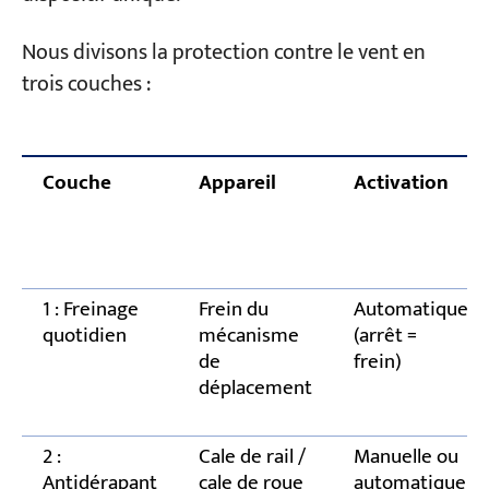
Panne 3 : Câbles d’éolienne fixés, mais non
tendus
Nous divisons la protection contre le vent en
trois couches :
Pour les projets d'exportation : n'oubliez pas
ces trois points – les normes ne sont pas
universelles
Couche
Appareil
Activation
Foire aux questions
Votre projet, nous vous aidons à le configurer
1 : Freinage
Frein du
Automatique
quotidien
mécanisme
(arrêt =
de
frein)
déplacement
2 :
Cale de rail /
Manuelle ou
Antidérapant
cale de roue
automatique