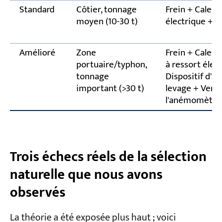
Standard
Côtier, tonnage
Frein + Cales d
moyen (10-30 t)
électrique + D
Amélioré
Zone
Frein + Cales d
portuaire/typhon,
à ressort élec
tonnage
Dispositif d'a
important (>30 t)
levage + Verro
l'anémomètre
Trois échecs réels de la sélection
naturelle que nous avons
observés
La théorie a été exposée plus haut ; voici