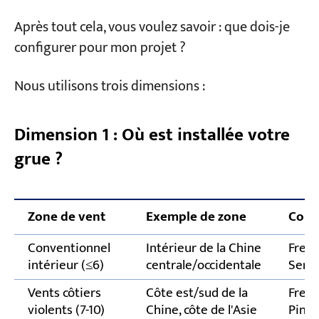
Après tout cela, vous voulez savoir : que dois-je
configurer pour mon projet ?
Nous utilisons trois dimensions :
Dimension 1 : Où est installée votre
grue ?
Zone de vent
Exemple de zone
Conf
Conventionnel
Intérieur de la Chine
Frein
intérieur (≤6)
centrale/occidentale
Serre
Vents côtiers
Côte est/sud de la
Frein
violents (7-10)
Chine, côte de l'Asie
Pince