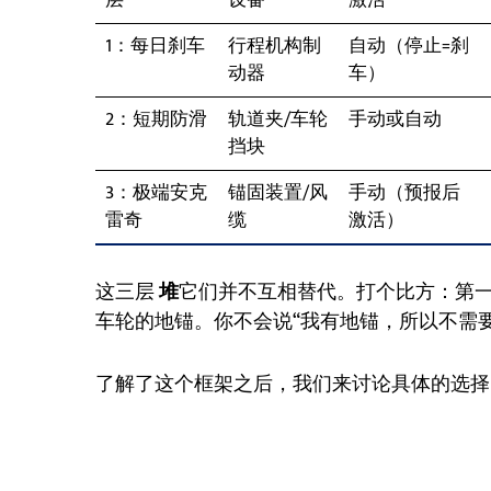
层
设备
激活
1：每日刹车
行程机构制
自动（停止=刹
动器
车）
2：短期防滑
轨道夹/车轮
手动或自动
挡块
3：极端安克
锚固装置/风
手动（预报后
雷奇
缆
激活）
这三层
堆
它们并不互相替代。打个比方：第
车轮的地锚。你不会说“我有地锚，所以不需
了解了这个框架之后，我们来讨论具体的选择