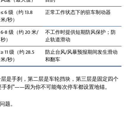
风速（最大值）
目的
≤ 6 级（约 13.8
正常工作状态下的驻车制动器
米/秒）
6-8 级（约 20 米/
不工作时提供短期防风保护；防
秒）
止轨道滑动
≥ 11 级（约 28.5
防止台风/风暴预报期间发生滑动
米/秒）
和翻车
一层是手刹，第二层是车轮挡块，第三层是固定四个
要手刹”——因为你不可能每次停车都设置地锚。
问题。