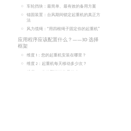
车轮挡块：最简单、最有效的备用方案
锚固装置：台风期间锁定起重机的真正方
法
风力缆绳：“用四根绳子固定你的起重机”
应用程序应该配置什么？——3D 选择
框架
维度 1：您的起重机安装在哪里？
维度 2：起重机每天移动多少次？
维度 3：您的预算结构是什么？
三个推荐配置级别
我们见过的三个真实的选拔失败案例
故障1：仅配备手动轨道夹具的港口龙门起
重机
失败案例二：漂亮的锚坑，从未使用过
故障3：风力电缆已连接，但未张紧