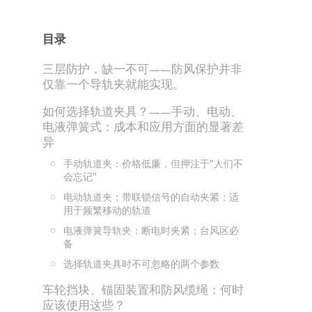
目录
三层防护，缺一不可——防风保护并非
仅靠一个导轨夹就能实现。
如何选择轨道夹具？——手动、电动、
电液弹簧式：成本和应用方面的显著差
异
手动轨道夹：价格低廉，但押注于“人们不
会忘记”
电动轨道夹：带联锁信号的自动夹紧；适
用于频繁移动的轨道
电液弹簧导轨夹：断电时夹紧；台风区必
备
选择轨道夹具时不可忽略的两个参数
车轮挡块、锚固装置和防风缆绳：何时
应该使用这些？