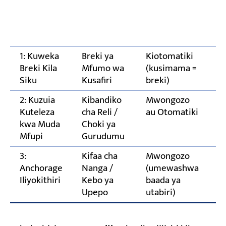
U
(
Maswali Yanayoulizwa Mara kwa Mara
c
Mradi Wako, Tunakusaidia Kusanidi
1: Kuweka
Breki ya
Kiotomatiki
≤
Breki Kila
Mfumo wa
(kusimama =
ch
Siku
Kusafiri
breki)
(
2: Kuzuia
Kibandiko
Mwongozo
K
Kuteleza
cha Reli /
au Otomatiki
c
kwa Muda
Choki ya
(
Mfupi
Gurudumu
3:
Kifaa cha
Mwongozo
≥
Anchorage
Nanga /
(umewashwa
ch
Iliyokithiri
Kebo ya
baada ya
(
Upepo
utabiri)