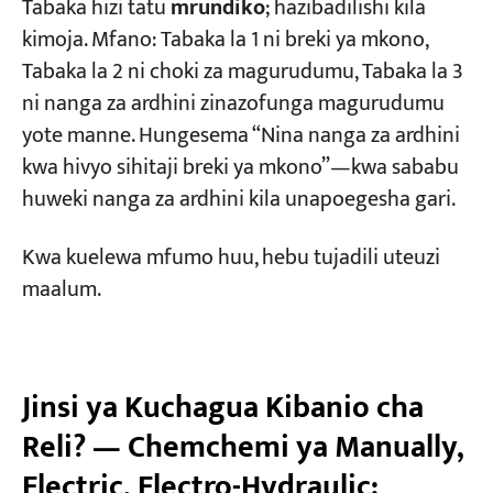
Tabaka hizi tatu
mrundiko
; hazibadilishi kila
kimoja. Mfano: Tabaka la 1 ni breki ya mkono,
Tabaka la 2 ni choki za magurudumu, Tabaka la 3
ni nanga za ardhini zinazofunga magurudumu
yote manne. Hungesema “Nina nanga za ardhini
kwa hivyo sihitaji breki ya mkono”—kwa sababu
huweki nanga za ardhini kila unapoegesha gari.
Kwa kuelewa mfumo huu, hebu tujadili uteuzi
maalum.
Jinsi ya Kuchagua Kibanio cha
Reli? — Chemchemi ya Manually,
Electric, Electro-Hydraulic: