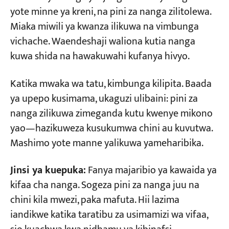
yote minne ya kreni, na pini za nanga zilitolewa.
Miaka miwili ya kwanza ilikuwa na vimbunga
vichache. Waendeshaji waliona kutia nanga
kuwa shida na hawakuwahi kufanya hivyo.
Katika mwaka wa tatu, kimbunga kilipita. Baada
ya upepo kusimama, ukaguzi ulibaini: pini za
nanga zilikuwa zimeganda kutu kwenye mikono
yao—hazikuweza kusukumwa chini au kuvutwa.
Mashimo yote manne yalikuwa yameharibika.
Jinsi ya kuepuka:
Fanya majaribio ya kawaida ya
kifaa cha nanga. Sogeza pini za nanga juu na
chini kila mwezi, paka mafuta. Hii lazima
iandikwe katika taratibu za usimamizi wa vifaa,