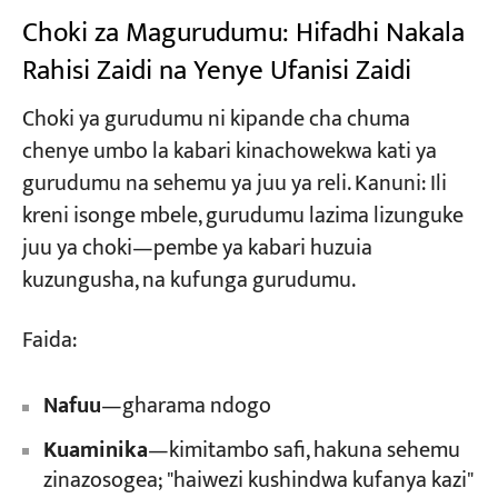
Choki za Magurudumu: Hifadhi Nakala
Rahisi Zaidi na Yenye Ufanisi Zaidi
Choki ya gurudumu ni kipande cha chuma
chenye umbo la kabari kinachowekwa kati ya
gurudumu na sehemu ya juu ya reli. Kanuni: Ili
kreni isonge mbele, gurudumu lazima lizunguke
juu ya choki—pembe ya kabari huzuia
kuzungusha, na kufunga gurudumu.
Faida:
Nafuu
—gharama ndogo
Kuaminika
—kimitambo safi, hakuna sehemu
zinazosogea; "haiwezi kushindwa kufanya kazi"