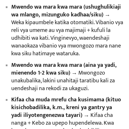
Mwendo wa mara kwa mara (ushughulikiaji
wa mlango, mizunguko kadhaa/siku)
→
Weka kipaumbele katika otomatiki. Vibanio vya
reli vya umeme au vya majimaji + kufuli la
udhibiti wa kati. Vinginevyo, waendeshaji
wanaokaza vibanio vya mwongozo mara nane
kwa siku hatimaye wataruka.
Mwendo wa mara kwa mara (aina ya yadi,
mienendo 1-2 kwa siku)
→ Mwongozo
unakubalika, lakini unahitaji taratibu kali za
uendeshaji na rekodi za ukaguzi.
Kifaa cha muda mrefu cha kusimama (kituo
kisichobadilika, k.m., kreni ya gantry ya
yadi iliyotengenezwa tayari)
→ Kifaa cha
nanga + Kebo za upepo hupendelewa. Kwa