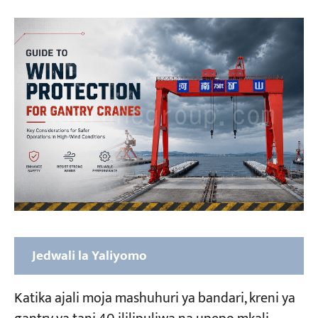
Jedwali la Yaliyomo
Tabaka Tatu za Ulinzi, Zote Ni Muhimu—
Katika ajali moja mashuhuri ya bandari, kreni ya
Kinga ya Upepo Si Kibandiko Kimoja cha Reli