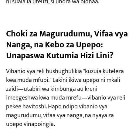
ni suala la uteuzi, si ubora wa bidhaa.
Choki za Magurudumu, Vifaa vya
Nanga, na Kebo za Upepo:
Unapaswa Kutumia Hizi Lini?
Vibanio vya reli hushughulikia "kuzuia kuteleza
kwa muda mfupi." Lakini ikiwa upepo ni mkali
zaidi—utabiri wa kimbunga au kreni
imeegeshwa kwa muda mrefu—vibanio vya reli
pekee havitoshi. Hapo ndipo vibanio vya
magurudumu, vifaa vya nanga, na nyaya za
upepo vinapoingia.