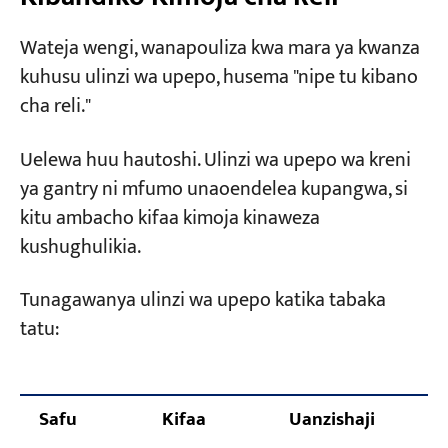
Kipimo cha 3: Muundo wa Bajeti Yako ni Upi?
Wateja wengi, wanapouliza kwa mara ya kwanza
Viwango Vitatu vya Usanidi
kuhusu ulinzi wa upepo, husema "nipe tu kibano
Vinavyopendekezwa
cha reli."
Kushindwa Kutatu Halisi kwa Uteuzi
Uelewa huu hautoshi. Ulinzi wa upepo wa kreni
Tumeona
ya gantry ni mfumo unaoendelea kupangwa, si
Hitilafu ya 1: Kreni ya Port Gantry yenye
kitu ambacho kifaa kimoja kinaweza
Vibanio vya Reli vya Mkono Pekee
kushughulikia.
Kushindwa 2: Mashimo Mazuri ya Nanga,
Tunagawanya ulinzi wa upepo katika tabaka
Hayajawahi Kutumika
tatu:
Hitilafu ya 3: Kebo za Upepo
Zimeunganishwa, Lakini Hazijafungwa
Kwa Miradi ya Usafirishaji Nje: Usisahau
Safu
Kifaa
Uanzishaji
K
c
Pointi Hizi Tatu—Viwango Si vya Jumla