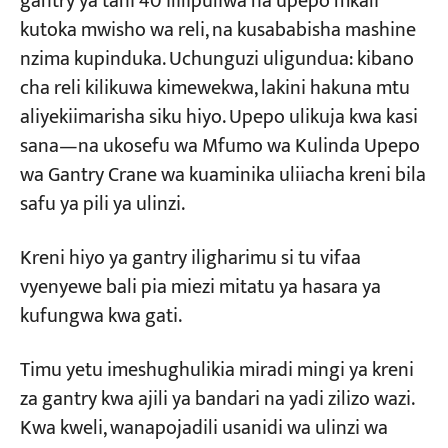
gantry ya tani 40 ililipuliwa na upepo mkali
kutoka mwisho wa reli, na kusababisha mashine
Jinsi ya Kuchagua Kibanio cha Reli? —
nzima kupinduka. Uchunguzi uligundua: kibano
Miradi
Chemchemi ya Manually, Electric, Electro-
Blogu
cha reli kilikuwa kimewekwa, lakini hakuna mtu
Hydraulic: Tofauti Kubwa za Gharama na
Habari
aliyekiimarisha siku hiyo. Upepo ulikuja kwa kasi
Matumizi
Maombi
Kuhusu sisi
sana—na ukosefu wa Mfumo wa Kulinda Upepo
Kibandiko cha Reli cha Mkono: Nafuu, lakini
Wasiliana nasi
wa Gantry Crane wa kuaminika uliiacha kreni bila
Kamari kwenye “Watu Hawatasahau”
safu ya pili ya ulinzi.
Kibandiko cha Reli ya Umeme: Kibandiko cha
Kiotomatiki chenye Ishara ya Kufungana;
Kreni hiyo ya gantry iligharimu si tu vifaa
Inafaa kwa Kusogea Mara kwa Mara
vyenyewe bali pia miezi mitatu ya hasara ya
Kibanio cha Reli ya Majimaji ya Umeme:
kufungwa kwa gati.
Vibanio vya Kupoteza Umeme; Muhimu kwa
Maeneo ya Kimbunga
Timu yetu imeshughulikia miradi mingi ya kreni
za gantry kwa ajili ya bandari na yadi zilizo wazi.
Vigezo Viwili Visivyopaswa Kupuuzwa
Kwa kweli, wanapojadili usanidi wa ulinzi wa
Unapochagua Vibanio vya Reli