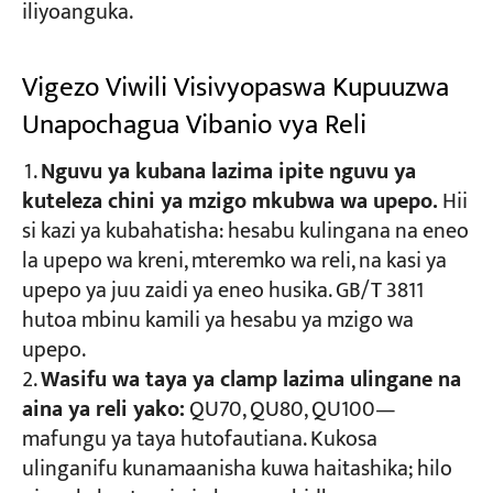
iliyoanguka.
Vigezo Viwili Visivyopaswa Kupuuzwa
Unapochagua Vibanio vya Reli
Nguvu ya kubana lazima ipite nguvu ya
kuteleza chini ya mzigo mkubwa wa upepo.
Hii
si kazi ya kubahatisha: hesabu kulingana na eneo
la upepo wa kreni, mteremko wa reli, na kasi ya
upepo ya juu zaidi ya eneo husika. GB/T 3811
hutoa mbinu kamili ya hesabu ya mzigo wa
upepo.
Wasifu wa taya ya clamp lazima ulingane na
aina ya reli yako:
QU70, QU80, QU100—
mafungu ya taya hutofautiana. Kukosa
ulinganifu kunamaanisha kuwa haitashika; hilo