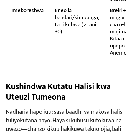
Imeboreshwa
Eneo la
Breki + C
bandari/kimbunga,
magurudu
tani kubwa (> tani
cha reli 
30)
majimaji
Kifaa cha
upepo + 
Anemomi
Kushindwa Kutatu Halisi kwa
Uteuzi Tumeona
Nadharia hapo juu; sasa baadhi ya makosa halisi
tuliyokutana nayo. Haya si kuhusu kutokuwa na
uwezo—chanzo kikuu hakikuwa teknolojia, bali