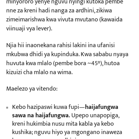
minyororo yenye nguvu nyingi kutoka pembe
nne za kreni hadi nanga za ardhini, zikiwa
zimeimarishwa kwa vivuta mvutano (kawaida
viinuaji vya lever).
Njia hii inaonekana rahisi lakini ina ufanisi
mkubwa dhidi ya kupinduka. Kwa sababu nyaya
huvuta kwa mlalo (pembe bora ~45°), hutoa
kizuizi cha mlalo na wima.
Maelezo ya vitendo:
Kebo hazipaswi kuwa fupi—
haijafungwa
sawa na haijafungwa.
Upepo unapopiga,
kreni hukimbia nusu mita kabla ya kebo
kushika; nguvu hiyo ya mgongano inaweza