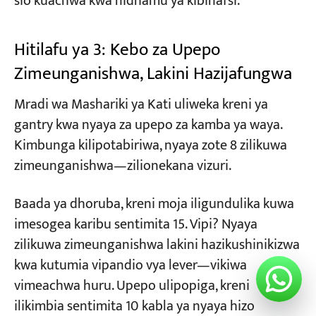
sio kuachwa kwa nidhamu ya kibinafsi.
Hitilafu ya 3: Kebo za Upepo
Zimeunganishwa, Lakini Hazijafungwa
Mradi wa Mashariki ya Kati uliweka kreni ya
gantry kwa nyaya za upepo za kamba ya waya.
Kimbunga kilipotabiriwa, nyaya zote 8 zilikuwa
zimeunganishwa—zilionekana vizuri.
Baada ya dhoruba, kreni moja iligundulika kuwa
imesogea karibu sentimita 15. Vipi? Nyaya
zilikuwa zimeunganishwa lakini hazikushinikizwa
kwa kutumia vipandio vya lever—vikiwa
vimeachwa huru. Upepo ulipopiga, kreni
ilikimbia sentimita 10 kabla ya nyaya hizo