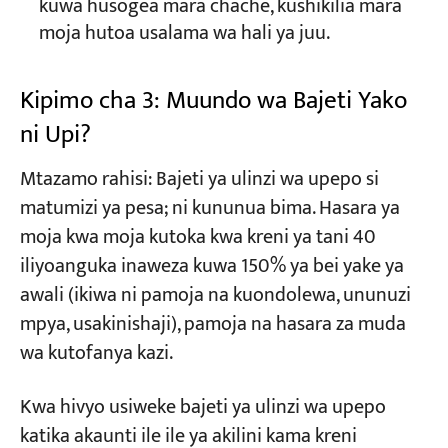
kuwa husogea mara chache, kushikilia mara
moja hutoa usalama wa hali ya juu.
Kipimo cha 3: Muundo wa Bajeti Yako
ni Upi?
Mtazamo rahisi: Bajeti ya ulinzi wa upepo si
matumizi ya pesa; ni kununua bima. Hasara ya
moja kwa moja kutoka kwa kreni ya tani 40
iliyoanguka inaweza kuwa 150% ya bei yake ya
awali (ikiwa ni pamoja na kuondolewa, ununuzi
mpya, usakinishaji), pamoja na hasara za muda
wa kutofanya kazi.
Kwa hivyo usiweke bajeti ya ulinzi wa upepo
katika akaunti ile ile ya akilini kama kreni