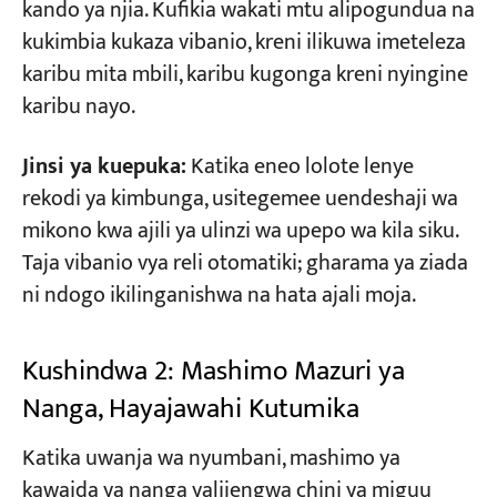
kando ya njia. Kufikia wakati mtu alipogundua na
kukimbia kukaza vibanio, kreni ilikuwa imeteleza
karibu mita mbili, karibu kugonga kreni nyingine
karibu nayo.
Jinsi ya kuepuka:
Katika eneo lolote lenye
rekodi ya kimbunga, usitegemee uendeshaji wa
mikono kwa ajili ya ulinzi wa upepo wa kila siku.
Taja vibanio vya reli otomatiki; gharama ya ziada
ni ndogo ikilinganishwa na hata ajali moja.
Kushindwa 2: Mashimo Mazuri ya
Nanga, Hayajawahi Kutumika
Katika uwanja wa nyumbani, mashimo ya
kawaida ya nanga yalijengwa chini ya miguu