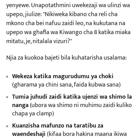
yenyewe. Unapotathmini uwekezaji wa ulinzi wa
upepo, jiulize: "Nikiweka kibano cha reli cha
mkono cha bei nafuu zaidi leo, na kukutana na
upepo wa ghafla wa Kiwango cha 8 katika miaka
mitatu, je, nitalala vizuri?"
Njia za kuokoa bajeti bila kuhatarisha usalama:
Wekeza katika magurudumu ya choki
(gharama ya chini sana, faida kubwa sana)
Tumia juhudi zaidi katika ujenzi wa shimo la
nanga
(ubora wa shimo ni muhimu zaidi kuliko
chapa ya clamp)
Kuanzisha mafunzo na taratibu za
waendeshaji
(kifaa bora hakina maana ikiwa