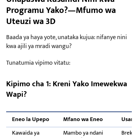
Programu Yako?—Mfumo wa
Uteuzi wa 3D
Baada ya haya yote, unataka kujua: nifanye nini
kwa ajili ya mradi wangu?
Tunatumia vipimo vitatu:
Kipimo cha 1: Kreni Yako Imewekwa
Wapi?
Eneo la Upepo
Mfano wa Eneo
Usani
Kawaida ya
Mambo ya ndani
Breki 