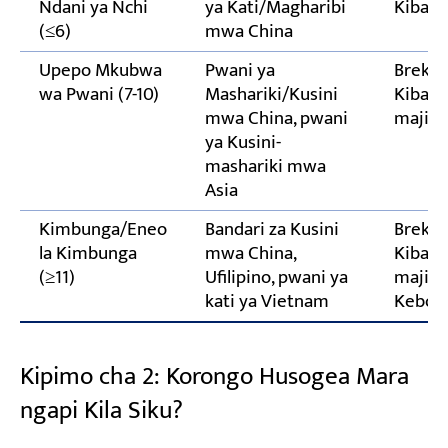
Ndani ya Nchi
ya Kati/Magharibi
Kiband
(≤6)
mwa China
Upepo Mkubwa
Pwani ya
Breki 
wa Pwani (7-10)
Mashariki/Kusini
Kiband
mwa China, pwani
majima
ya Kusini-
mashariki mwa
Asia
Kimbunga/Eneo
Bandari za Kusini
Breki 
la Kimbunga
mwa China,
Kiband
(≥11)
Ufilipino, pwani ya
majima
kati ya Vietnam
Kebo za
Kipimo cha 2: Korongo Husogea Mara
ngapi Kila Siku?