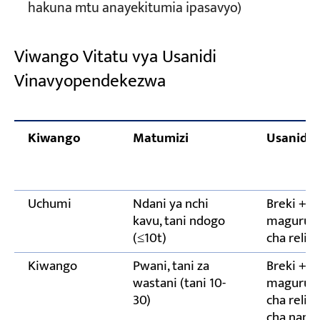
hakuna mtu anayekitumia ipasavyo)
Viwango Vitatu vya Usanidi
Vinavyopendekezwa
Kiwango
Matumizi
Usanidi
Uchumi
Ndani ya nchi
Breki + C
kavu, tani ndogo
magurudu
(≤10t)
cha reli 
Kiwango
Pwani, tani za
Breki + C
wastani (tani 10-
magurudu
30)
cha reli 
cha nang