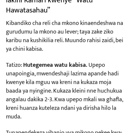
lakini Kamari kwenye “Watu
Hawatasahau”
Kibandiko cha reli cha mkono kinaendeshwa na
gurudumu la mkono au lever; taya zake ziko
karibu na kushikilia reli. Muundo rahisi zaidi, bei
ya chini kabisa.
Tatizo:
Hutegemea watu kabisa.
Upepo
unapoingia, mwendeshaji lazima apande hadi
kwenye kila mguu wa kreni na kukaza moja
baada ya nyingine. Kukaza kleini nne huchukua
angalau dakika 2-3. Kwa upepo mkali wa ghafla,
kreni huanza kuteleza ndani ya dirisha hilo la
muda.
Tunapendekeza vibanio vya mikono pekee kwa: