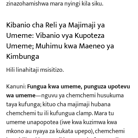
zinazohamishwa mara nyingi kila siku.
Kibanio cha Reli ya Majimaji ya
Umeme: Vibanio vya Kupoteza
Umeme; Muhimu kwa Maeneo ya
Kimbunga
Hili linahitaji msisitizo.
Kanuni:
Fungua kwa umeme, punguza upotevu
wa umeme
—nguvu ya chemchemi husukuma
taya kufunga; kituo cha majimaji hubana
chemchemi tu ili kufungua clamp. Mara tu
umeme unapopotea (iwe kwa kuzimwa kwa
mkono au nyaya za kukata upepo), chemchemi