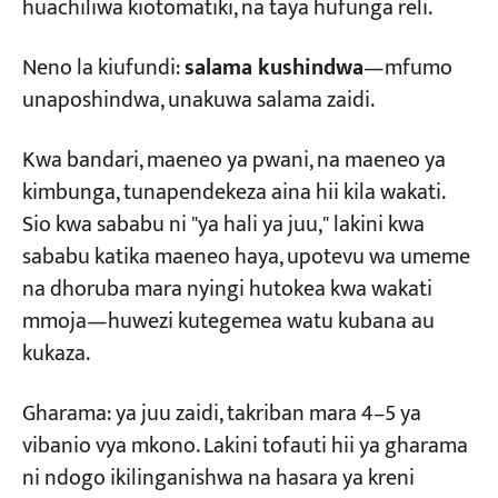
huachiliwa kiotomatiki, na taya hufunga reli.
Neno la kiufundi:
salama kushindwa
—mfumo
unaposhindwa, unakuwa salama zaidi.
Kwa bandari, maeneo ya pwani, na maeneo ya
kimbunga, tunapendekeza aina hii kila wakati.
Sio kwa sababu ni "ya hali ya juu," lakini kwa
sababu katika maeneo haya, upotevu wa umeme
na dhoruba mara nyingi hutokea kwa wakati
mmoja—huwezi kutegemea watu kubana au
kukaza.
Gharama: ya juu zaidi, takriban mara 4–5 ya
vibanio vya mkono. Lakini tofauti hii ya gharama
ni ndogo ikilinganishwa na hasara ya kreni