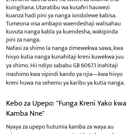
kuingiliana. Utaratibu wa kusafiri hauwezi
kuanza hadi pini ya nanga iondolewe kabisa.
Tumeona visa ambapo waendeshaji walisahau
kuvuta nanga kabla ya kuendesha, wakipinda
pini za nanga.
Nafasi za shimo la nanga zimewekwa sawa, kwa
hivyo kutia nanga kunahitaji kreni kuwekwa juu
ya shimo. Hii ndiyo sababu GB 6067.1 inahitaji
mashimo kwa vipindi kando ya njia—kwa hivyo
kreni huwa na sehemu ya karibu ya kutia nanga.
Kebo za Upepo: "Funga Kreni Yako kwa
Kamba Nne"
Nyaya za upepo hutumia kamba za waya au