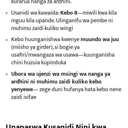
kurarua nanga za ardhini.
Usanidi wa kawaida:
Kebo 8
—miwili kwa kila
mguu kila upande. Ulinganifu wa pembe ni
muhimu zaidi kuliko wingi
Kebo huunganishwa kwenye
muundo wa juu
(miisho ya girder), si bogie ya
usafiri/mwangaza wa usawa—kuunganisha
chini huzuia kupinduka
Ubora wa ujenzi wa msingi wa nanga ya
ardhini ni muhimu zaidi kuliko kebo
yenyewe
— zege duni hufanya hata kebo nene
zaidi isifae
Unapaswa Kusanidi Nini kwa