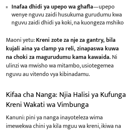
Inafaa dhidi ya upepo wa ghafla
—upepo
wenye nguvu zaidi husukuma gurudumu kwa
nguvu zaidi dhidi ya koki, na kuongeza mshiko
Maoni yetu:
Kreni zote za nje za gantry, bila
kujali aina ya clamp ya reli, zinapaswa kuwa
na choki za magurudumu kama kawaida.
Ni
ulinzi wa mwisho wa mitambo, usiotegemea
nguvu au vitendo vya kibinadamu.
Kifaa cha Nanga: Njia Halisi ya Kufunga
Kreni Wakati wa Vimbunga
Kanuni: pini ya nanga inayoteleza wima
imewekwa chini ya kila mguu wa kreni, ikiwa na