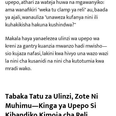
upepo, athari za wateja huwa na mgawanyiko:
Choki za Magurudumu, Vifaa vya Nanga, na
ama wanafikiri "weka tu clamp ya reli" au, baada
Kebo za Upepo: Unapaswa Kutumia Hizi Lini?
ya ajali, wanauliza "unaweza kufanya nini ili
kuhakikisha hakuna kushindwa?"
Choki za Magurudumu: Hifadhi Nakala Rahisi
Zaidi na Yenye Ufanisi Zaidi
Makala haya yanaelezea ulinzi wa upepo wa
Kifaa cha Nanga: Njia Halisi ya Kufunga Kreni
kreni za gantry kuanzia mwanzo hadi mwisho—
Wakati wa Vimbunga
sio kujaza nafasi, lakini kwa hivyo una wazo wazi
Kebo za Upepo: "Funga Kreni Yako kwa
la nini cha kusanidi na nini cha kutotumia kwa
Kamba Nne"
mradi wako.
Unapaswa Kusanidi Nini kwa Programu Yako?
—Mfumo wa Uteuzi wa 3D
Tabaka Tatu za Ulinzi, Zote Ni
Kipimo cha 1: Kreni Yako Imewekwa Wapi?
Muhimu—Kinga ya Upepo Si
Kipimo cha 2: Korongo Husogea Mara ngapi
Kibandiko Kimoja cha Reli
Kila Siku?