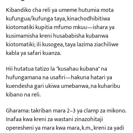
Kibandiko cha reli ya umeme hutumia mota
kufungua/kufunga taya, kinachodhibitiwa
kiotomatiki kupitia mfumo mkuu—ishara ya
kusimamisha kreni husababisha kubanwa
kiotomatiki; ili kusogea, taya lazima ziachiliwe
kabla ya safari kuanza.
Hii hutatua tatizo la "kusahau kubana" na
hufungamana na usafiri—hakuna hatari ya
kuendesha gari ukiwa umebanwa, na kuharibu
kibano na reli.
Gharama: takriban mara 2–3 ya clamp za mikono.
Inafaa kwa kreni za wastani zinazohitaji
operesheni ya mara kwa mara, k.m., kreni za yadi