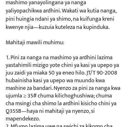
mashimo yanayolingana ya nanga
yaliyopachikwa ardhini. Wakati wa kutia nanga,
pini huingia ndani ya shimo, na kuifunga kreni
kwenye njia—kuzuia kuteleza na kupinduka.
Mahitaji mawili muhimu:
Pini za nanga na mashimo ya ardhini lazima
yastahimili mizigo yote chini ya kasi ya upepo ya
juu zaidi ya miaka 50 ya eneo hilo. JT/T 90-2008
hubainisha kasi ya upepo wa muundo kwa
mashine za bandari. Nyenzo za pini za nanga kwa
ujumla ≥ 35# chuma kilichoghushiwa; chuma
cha msingi cha shimo la ardhini kisicho chini ya
Q355B—haya ni mahitaji ya nyenzo, si
mapendekezo.
Mfumo lazima uwe na swichi za kikomo cha