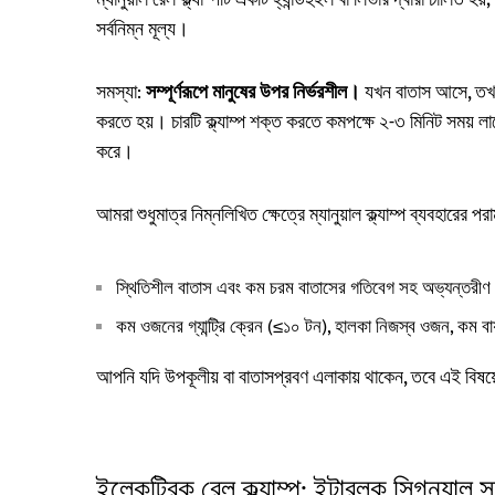
ম্যানুয়াল রেল ক্ল্যাম্পটি একটি হ্যান্ডহুইল বা লিভার দ্বারা চালি
সর্বনিম্ন মূল্য।
সমস্যা:
সম্পূর্ণরূপে মানুষের উপর নির্ভরশীল।
যখন বাতাস আসে, তখন 
করতে হয়। চারটি ক্ল্যাম্প শক্ত করতে কমপক্ষে ২-৩ মিনিট সময় ল
করে।
আমরা শুধুমাত্র নিম্নলিখিত ক্ষেত্রে ম্যানুয়াল ক্ল্যাম্প ব্যবহারের পরা
স্থিতিশীল বাতাস এবং কম চরম বাতাসের গতিবেগ সহ অভ্যন্তরীণ
কম ওজনের গ্যান্ট্রি ক্রেন (≤১০ টন), হালকা নিজস্ব ওজন, কম বায
আপনি যদি উপকূলীয় বা বাতাসপ্রবণ এলাকায় থাকেন, তবে এই বিষয়
ইলেকট্রিক রেল ক্ল্যাম্প: ইন্টারলক সিগন্যাল সহ