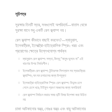
সূচিপত্র
সুরক্ষার তিনটি স্তর, সবগুলোই অপরিহার্য—বাতাস থেকে
সুরক্ষা মানে শুধু একটি রেল ক্ল্যাম্প নয়।
রেল ক্ল্যাম্প কীভাবে বাছাই করবেন?—ম্যানুয়াল,
ইলেকট্রিক, ইলেক্ট্রো-হাইড্রোলিক স্প্রিং: খরচ এবং
প্রয়োগের ক্ষেত্রে উল্লেখযোগ্য পার্থক্য
ম্যানুয়াল রেল ক্ল্যাম্প: সস্তা, কিন্তু “মানুষ ভুলবে না” এই
ধারণার উপর নির্ভরশীল।
ইলেকট্রিক রেল ক্ল্যাম্প: ইন্টারলক সিগন্যাল সহ স্বয়ংক্রিয়
ক্ল্যাম্পিং; ঘন ঘন চলাচলের জন্য উপযুক্ত
ইলেকট্রো-হাইড্রোলিক স্প্রিং রেল ক্ল্যাম্প: বিদ্যুৎ চলে
গেলে চেপে ধরে; টাইফুন প্রবণ অঞ্চলের জন্য অপরিহার্য
রেল ক্ল্যাম্প নির্বাচন করার সময় দুটি বিষয় উপেক্ষা করা উচিত
নয়
চাকা আটকানোর যন্ত্র, নোঙর যন্ত্র এবং বায়ু আটকানোর