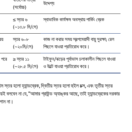
বাতাসের মাত্রা
উদ্দেশ্য
(সর্বোচ্চ)
≤ স্তর ৬
স্বাভাবিক কার্যক্ষম অবস্থায় পার্কিং ব্রেক
(~১৩.৮ মি/সে)
িয়
স্তর ৬–৮
কাজ না করার সময় স্বল্পমেয়াদী বায়ু সুরক্ষা; রেল
(~২০মি/সে)
পিছলে যাওয়া প্রতিরোধ করে।
র পরে
≥ স্তর ১১
টাইফুন/ঝড়ের পূর্বাভাস চলাকালীন পিছলে যাওয়া
(~২৮.৫ মি/সে)
ও উল্টে যাওয়া প্রতিরোধ করে।
্তর হলো হ্যান্ডব্রেক, দ্বিতীয় স্তর হলো হুইল চক্স, এবং তৃতীয় স্তর
়ই বলবেন না যে, “আমার গ্রাউন্ড অ্যাঙ্কর আছে, তাই হ্যান্ডব্রেকের দরকার
াগান না।