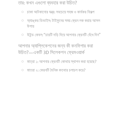
তার: কখন এগুলো ব্যবহার করা উচিত?
চাকা আটকানোর যন্ত্র: সবচেয়ে সহজ ও কার্যকর বিকল্প
অ্যাঙ্কর ডিভাইস: টাইফুনের সময় ক্রেন লক করার আসল
উপায়
উইন্ড কেবল: “চারটি দড়ি দিয়ে আপনার ক্রেনটি বেঁধে দিন”
আপনার অ্যাপ্লিকেশনের জন্য কী কনফিগার করা
উচিত?—একটি 3D সিলেকশন ফ্রেমওয়ার্ক
মাত্রা ১: আপনার ক্রেনটি কোথায় স্থাপন করা হয়েছে?
মাত্রা ২: ক্রেনটি দৈনিক কতবার চলাচল করে?
মাত্রা ৩: আপনার বাজেট কাঠামো কী?
তিনটি প্রস্তাবিত কনফিগারেশন স্তর
আমাদের দেখা তিনটি প্রকৃত দল নির্বাচনের ব্যর্থতা
ব্যর্থতা ১: শুধুমাত্র ম্যানুয়াল রেল ক্ল্যাম্প সহ পোর্ট গ্যান্ট্রি
ক্রেন
ব্যর্থতা ২: সুন্দর নোঙর ফেলার গর্ত, কখনো ব্যবহার করা হয়নি
ত্রুটি ৩: উইন্ড ক্যাবল সংযুক্ত, কিন্তু টানটান করা নেই