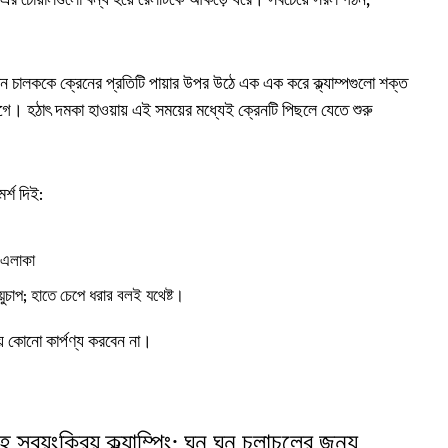
ত হয়; এর চোয়ালগুলো বন্ধ হয়ে রেলটিকে আঁকড়ে ধরে। সবচেয়ে সরল গঠন,
চালককে ক্রেনের প্রতিটি পায়ার উপর উঠে এক এক করে ক্ল্যাম্পগুলো শক্ত
াগে। হঠাৎ দমকা হাওয়ায় এই সময়ের মধ্যেই ক্রেনটি পিছলে যেতে শুরু
মর্শ দিই:
 এলাকা
়ুচাপ; হাতে চেপে ধরার বলই যথেষ্ট।
ে কোনো কার্পণ্য করবেন না।
 স্বয়ংক্রিয় ক্ল্যাম্পিং; ঘন ঘন চলাচলের জন্য