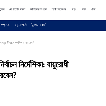
টুলস
যোগাযোগ করুন
আমাদের সম্পর্কে
অ্যাপ্লিকেশন
প্রকল্প
ব্লগ
খবর
 স্প্রেডার
ক্রেন পার্টস
ট্রান্সফার কার্ট
ী উপাদানসমূহ কীভাবে কনফিগার করবেন?
 নির্বাচন নির্দেশিকা: বায়ুরোধী
করবেন?