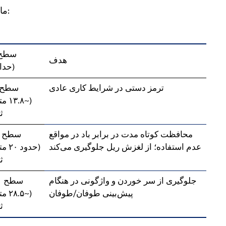
ما محافظت در برابر باد را به سه لایه تقسیم می‌کنیم:
سطح 
هدف
(حدا
ترمز دستی در شرایط کاری عادی
(~۳.۸
ث
محافظت کوتاه مدت در برابر باد در مواقع
عدم استفاده؛ از لغزش ریل جلوگیری می‌کند
(حدود 
ث
جلوگیری از سر خوردن و واژگونی در هنگام
پیش‌بینی طوفان/طوفان
(~۸.۵
ث