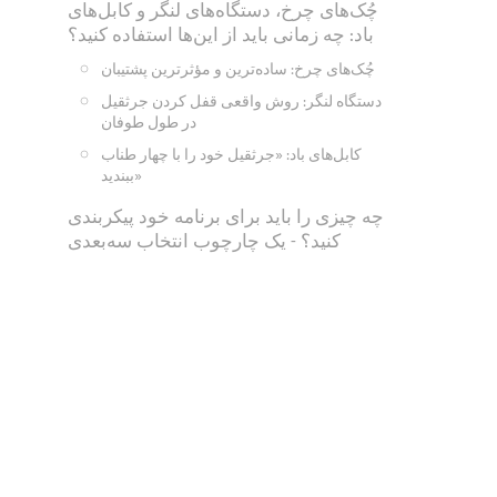
چُک‌های چرخ، دستگاه‌های لنگر و کابل‌های
باد: چه زمانی باید از این‌ها استفاده کنید؟
چُک‌های چرخ: ساده‌ترین و مؤثرترین پشتیبان
دستگاه لنگر: روش واقعی قفل کردن جرثقیل
در طول طوفان
کابل‌های باد: «جرثقیل خود را با چهار طناب
ببندید»
چه چیزی را باید برای برنامه خود پیکربندی
کنید؟ - یک چارچوب انتخاب سه‌بعدی
بُعد ۱: جرثقیل شما کجا نصب شده است؟
بُعد ۲: جرثقیل روزانه چند بار حرکت می‌کند؟
بُعد ۳: ساختار بودجه شما چیست؟
سه سطح پیکربندی توصیه شده
سه شکست واقعی در انتخاب که دیده‌ایم
شکست ۱: جرثقیل دروازه‌ای بندری فقط با
گیره‌های ریلی دستی