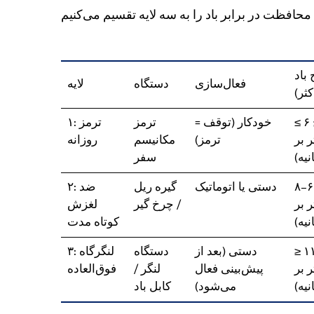
باد
فعال‌سازی
دستگاه
لایه
کثر)
≤ سطح ۶
خودکار (توقف =
ترمز
۱: ترمز
۱ متر بر
ترمز)
مکانیسم
روزانه
انیه)
سفر
سطح ۶–۸
دستی یا اتوماتیک
گیره ریل
۲: ضد
۲۰ متر بر
/ چرخ گیر
لغزش
انیه)
کوتاه مدت
≥ سطح ۱۱
دستی (بعد از
دستگاه
۳: لنگرگاه
۲ متر بر
پیش‌بینی فعال
لنگر /
فوق‌العاده
انیه)
می‌شود)
کابل باد