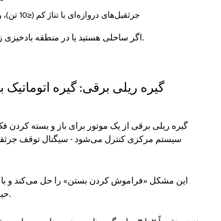
جرثقیل‌های دروازه‌ای با تناژ کم (≤10 تن)، وزن سبک، بار باد کم؛ نیروی گیره دستی کافی است
اگر ساحلی هستید یا در منطقه بادخیزی زندگی می‌کنید، در این مورد خساست به خرج ندهید.
گیره ریلی برقی: گیره اتوماتیک 
گیره ریلی برقی از یک موتور برای باز و بسته کردن فک
سیستم مرکزی کنترل می‌شود - سیگنال توقف جرثق
این مشکل «فراموش کردن بستن» را حل می‌کند و با 
حین بستن وجود ندارد که به گیره و ریل آسیب برساند.