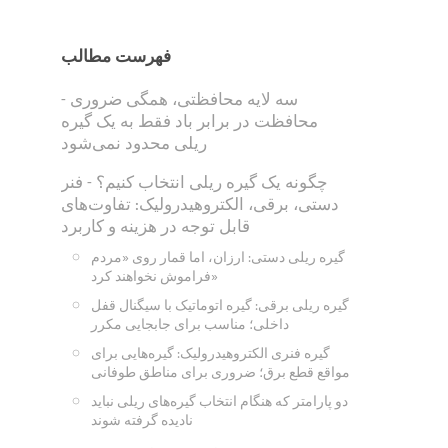
فهرست مطالب
سه لایه محافظتی، همگی ضروری -
محافظت در برابر باد فقط به یک گیره
ریلی محدود نمی‌شود
چگونه یک گیره ریلی انتخاب کنیم؟ - فنر
دستی، برقی، الکتروهیدرولیک: تفاوت‌های
قابل توجه در هزینه و کاربرد
گیره ریلی دستی: ارزان، اما قمار روی «مردم
فراموش نخواهند کرد»
گیره ریلی برقی: گیره اتوماتیک با سیگنال قفل
داخلی؛ مناسب برای جابجایی مکرر
گیره فنری الکتروهیدرولیک: گیره‌هایی برای
مواقع قطع برق؛ ضروری برای مناطق طوفانی
دو پارامتر که هنگام انتخاب گیره‌های ریلی نباید
نادیده گرفته شوند