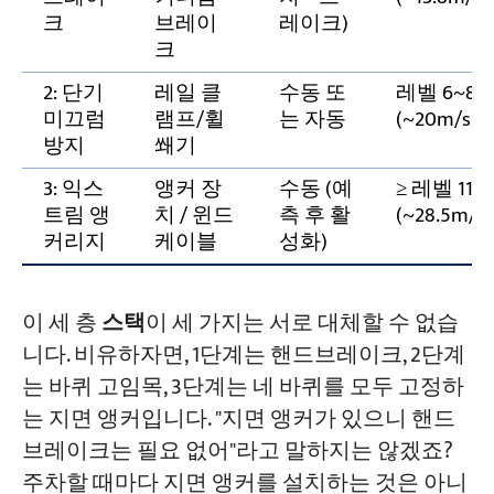
프로젝트 구성, 저희가 도와드리겠습니다.
크
브레이
레이크)
크
2: 단기
레일 클
수동 또
레벨 6~8
미끄럼
램프/휠
는 자동
(~20m/s)
방지
쐐기
3: 익스
앵커 장
수동 (예
≥ 레벨 11
트림 앵
치 / 윈드
측 후 활
(~28.5m/s)
커리지
케이블
성화)
이 세 층
스택
이 세 가지는 서로 대체할 수 없습
니다. 비유하자면, 1단계는 핸드브레이크, 2단계
는 바퀴 고임목, 3단계는 네 바퀴를 모두 고정하
는 지면 앵커입니다. "지면 앵커가 있으니 핸드
브레이크는 필요 없어"라고 말하지는 않겠죠?
주차할 때마다 지면 앵커를 설치하는 것은 아니