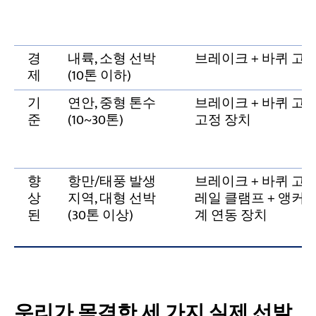
경
내륙, 소형 선박
브레이크 + 바퀴 고임
제
(10톤 이하)
기
연안, 중형 톤수
브레이크 + 바퀴 고임
준
(10~30톤)
고정 장치
향
항만/태풍 발생
브레이크 + 바퀴 고임
상
지역, 대형 선박
레일 클램프 + 앵커 
된
(30톤 이상)
계 연동 장치
우리가 목격한 세 가지 실제 선발