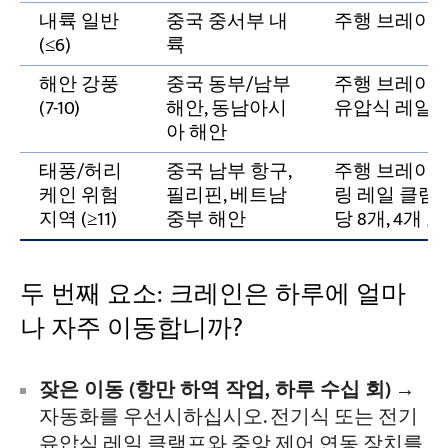
내륙 일반
중국 중서부 내
주행 브레이크 
(≤6)
륙
해안 강풍
중국 동부/남부
주행 브레이크 
(7-10)
해안, 동남아시
유압식 레일 
아 해안
태풍/허리
중국 남부 항구,
주행 브레이크 
케인 위험
필리핀, 베트남
링 레일 클램프
지역 (≥11)
중부 해안
당 8개, 4개 
두 번째 요소: 크레인은 하루에 얼마
나 자주 이동합니까?
잦은 이동 (항만 하역 작업, 하루 수십 회)
→
자동화를 우선시하십시오. 전기식 또는 전기
유압식 레일 클램프와 중앙 제어 연동 장치를