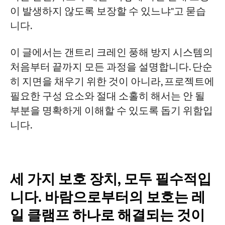
바퀴 고임목: 가장 간단하고 효과적인 비상
이 발생하지 않도록 보장할 수 있느냐"고 묻습
용 도구
니다.
앵커 장치: 태풍 시 크레인을 안전하게 고정
하는 진정한 방법
이 글에서는 갠트리 크레인 풍해 방지 시스템의
풍력 케이블: "네 개의 로프로 크레인을 단
처음부터 끝까지 모든 과정을 설명합니다. 단순
단히 고정하세요"
히 지면을 채우기 위한 것이 아니라, 프로젝트에
필요한 구성 요소와 절대 소홀히 해서는 안 될
애플리케이션에 어떤 설정을 해야 할까요? -
부분을 명확하게 이해할 수 있도록 돕기 위함입
3D 선택 프레임워크
니다.
1. 크레인은 어디에 설치되어 있습니까?
두 번째 요소: 크레인은 하루에 얼마나 자주
이동합니까?
세 가지 보호 장치, 모두 필수적입
세 번째 요소: 귀사의 예산 구조는 무엇입니
니다. 바람으로부터의 보호는 레
까?
일 클램프 하나로 해결되는 것이
권장 구성 레벨 3가지