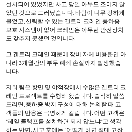
설치되어 있었지만 사고 당일 아무도 조이지 않
레일 클램프 선택 방법 - 수동, 전동, 전기 유
았던 것으로 드러났습니다. 바람이 너무 강하게
압 스프링식: 비용 및 적용 분야의 주요 차이
프로젝트
불었고, 신뢰할 수 있는 갠트리 크레인 풍하중
점
블로그
뉴스
보호 시스템이 없어 크레인은 아무런 안전장치
수동 레일 클램프: 저렴하지만 "사람들이 잊
응용
도 갖추지 못했던 것입니다.
지 못할 것"이라는 모험
회사 소개
문의하기
전동 레일 클램프: 연동 신호 기능이 있는 자
그 갠트리 크레인 때문에 장비 자체 비용뿐만 아
동 클램핑 장치; 잦은 이동에 적합
니라 3개월간의 부두 폐쇄 손실까지 발생했습
니다.
전기 유압식 스프링 레일 클램프: 전원 손실
시에도 작동; 태풍 발생 지역에 필수적
저희 팀은 항만 및 야적장에서 수많은 갠트리 크
레일 클램프 선택 시 무시해서는 안 될 두 가
레인 프로젝트를 수행해 왔습니다. 솔직히 말씀
지 요소
드리면, 풍하중 방지 구성에 대해 논의할 때 고
객들의 반응은 극명하게 갈립니다. 어떤 고객은
바퀴 고임목, 앵커 장치 및 풍하중 케이블: 언
"레일 클램프를 설치하면 되지 않느냐"고 생각
제 사용해야 할까요?
하는 반면, 사고 후에는 "어떻게 하면 절대 고장