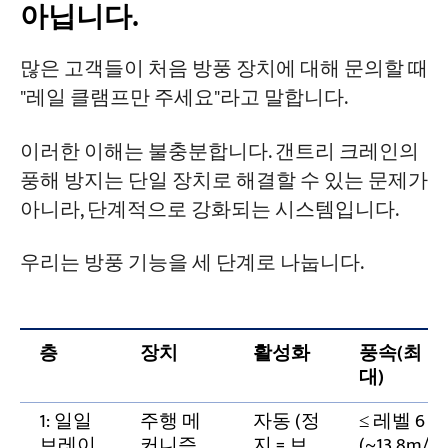
아닙니다.
우리가 목격한 세 가지 실제 선발 실패 사례
많은 고객들이 처음 방풍 장치에 대해 문의할 때
실패 사례 1: 수동 레일 클램프만 사용하는
"레일 클램프만 주세요"라고 말합니다.
항만 갠트리 크레인
이러한 이해는 불충분합니다. 갠트리 크레인의
실패 사례 2: 아름다운 정박지, 한 번도 사용
되지 않음
풍해 방지는 단일 장치로 해결할 수 있는 문제가
아니라, 단계적으로 강화되는 시스템입니다.
고장 3: 풍력 케이블은 연결되어 있지만 장
력이 가해지지 않음
우리는 방풍 기능을 세 단계로 나눕니다.
수출 프로젝트 시 유의사항: 다음 세 가지 사
항을 꼭 기억하세요. 표준은 보편적이지 않
습니다.
층
장치
활성화
풍속(최
대)
자주 묻는 질문
1: 일일
주행 메
자동 (정
≤ 레벨 6
브레이
커니즘
지 = 브
(~13.8m/s)