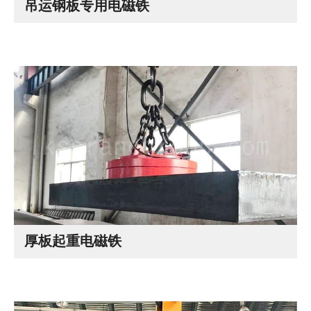
吊运钢板专用电磁铁
厚板起重电磁铁