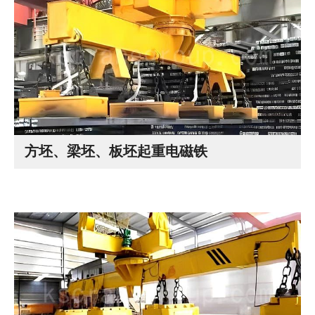
方坯、梁坯、板坯起重电磁铁