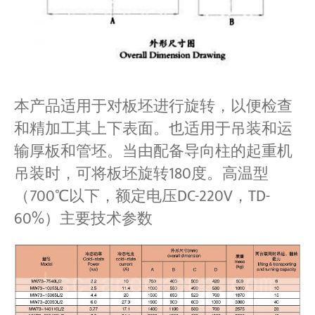
项目介绍
博客
新闻中心
应用
关于我们
本产品适用于对板坯进行旋转，以便检查
联系我们
和精加工其上下表面。也适用于吊装和运
输厚板和管坯。当由配备导向柱的起重机
吊装时，可将板坯旋转180度。高温型
（700℃以下，额定电压DC-220V，TD-
60%）主要技术参数