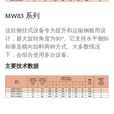
MW83 系列
这款侧挂式设备专为提升和运输钢板而设
计，最大旋转角度为90°。它支持水平侧卸
和垂直横向卸料两种方式。大多数情况
下，会组合使用多台设备。
主要技术数据