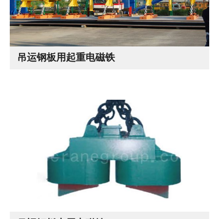
吊运钢板用起重电磁铁