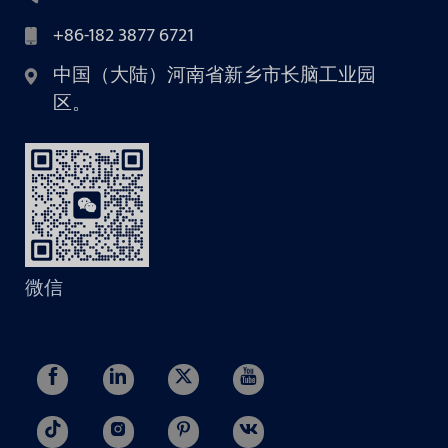
+86-182 3877 6721
中国（大陆）河南省新乡市长脑工业园
区。
微信