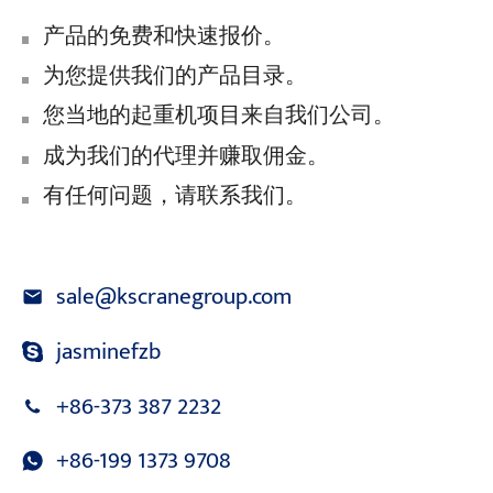
产品的免费和快速报价。
为您提供我们的产品目录。
您当地的起重机项目来自我们公司。
成为我们的代理并赚取佣金。
有任何问题，请联系我们。
sale@kscranegroup.com
jasminefzb
+86-373 387 2232
+86-199 1373 9708