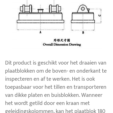
Projecten
Bloggen
Nieuws
Toepassingen
Over ons
Contacteer ons
Dit product is geschikt voor het draaien van
plaatblokken om de boven- en onderkant te
inspecteren en af te werken. Het is ook
toepasbaar voor het tillen en transporteren
van dikke platen en buisblokken. Wanneer
het wordt getild door een kraan met
geleidingskolommen, kan het plaatblok 180