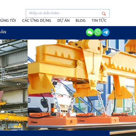
HÚNG TÔI
CÁC ỨNG DỤNG
DỰ ÁN
BLOG
TIN TỨC
OẢN