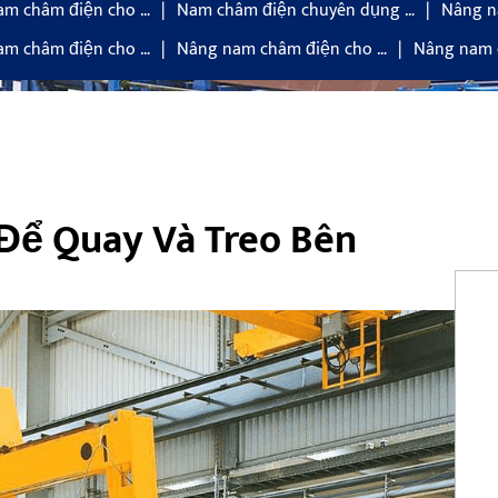
am châm điện cho …
Nam châm điện chuyên dụng …
Nâng n
am châm điện cho …
Nâng nam châm điện cho …
Nâng nam 
ể Quay Và Treo Bên