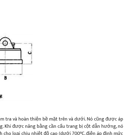
m tra và hoàn thiện bề mặt trên và dưới. Nó cũng được áp
g. Khi được nâng bằng cần cẩu trang bị cột dẫn hướng, nó
h cho loại chịu nhiệt độ cao (dưới 700°C, điện áp định mức