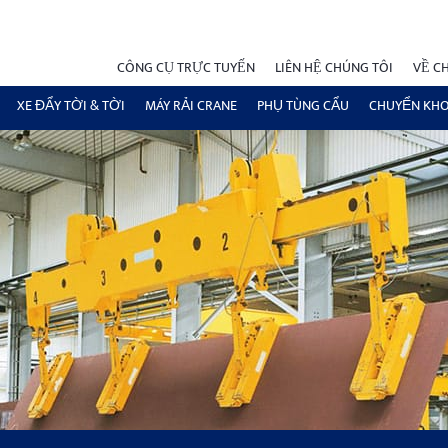
CÔNG CỤ TRỰC TUYẾN
LIÊN HỆ CHÚNG TÔI
VỀ C
XE ĐẨY TỜI & TỜI
MÁY RẢI CRANE
PHỤ TÙNG CẨU
CHUYỂN KH