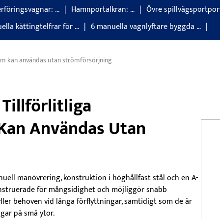
rföringsvagnar: …
Hamnportalkran: …
Övre spillvägsportpor
lla kättingtelfrar för …
6 manuella vagnlyftare byggda …
r som kan användas utan strömförsörjning
illförlitliga
 Kan Användas Utan
uell manövrering, konstruktion i höghållfast stål och en A-
onstruerade för mångsidighet och möjliggör snabb
ler behoven vid långa förflyttningar, samtidigt som de är
ngar på små ytor.