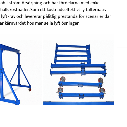
stabil strömförsörjning och har fördelarna med enkel
rhållskostnader. Som ett kostnadseffektivt lyftalternativ
ftkrav och levererar pålitlig prestanda för scenarier där
gar kärnvärdet hos manuella lyftlösningar.