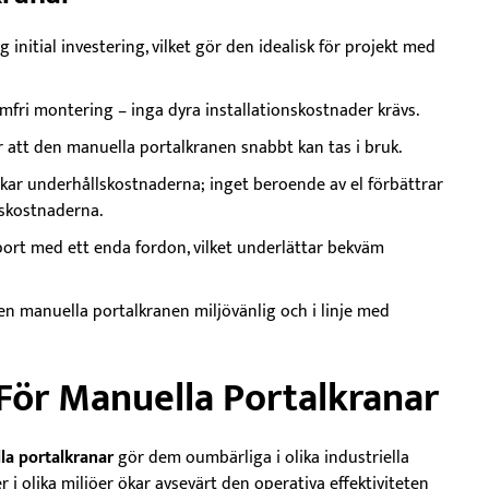
initial investering, vilket gör den idealisk för projekt med
emfri montering – inga dyra installationskostnader krävs.
r att den manuella portalkranen snabbt kan tas i bruk.
skar underhållskostnaderna; inget beroende av el förbättrar
skostnaderna.
port med ett enda fordon, vilket underlättar bekväm
den manuella portalkranen miljövänlig och i linje med
För Manuella Portalkranar
la portalkranar
gör dem oumbärliga i olika industriella
 i olika miljöer ökar avsevärt den operativa effektiviteten