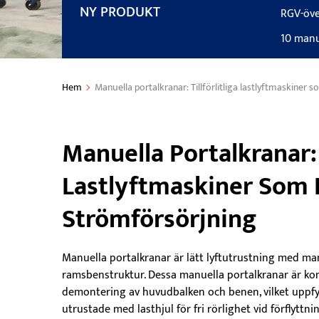
NY PRODUKT
RGV-öve
10 manue
Hem
Manuella portalkranar: Tillförlitliga lastlyftmaskine
Manuella Portalkranar: T
Lastlyftmaskiner Som
Strömförsörjning
Manuella portalkranar är lätt lyftutrustning med man
ramsbenstruktur. Dessa manuella portalkranar är k
demontering av huvudbalken och benen, vilket uppfyl
utrustade med lasthjul för fri rörlighet vid förflyttni