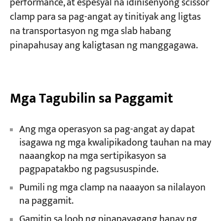
performance, at espesyal na idinisenyong scissor
clamp para sa pag-angat ay tinitiyak ang ligtas
na transportasyon ng mga slab habang
pinapahusay ang kaligtasan ng manggagawa.
Mga Tagubilin sa Paggamit
Ang mga operasyon sa pag-angat ay dapat
isagawa ng mga kwalipikadong tauhan na may
naaangkop na mga sertipikasyon sa
pagpapatakbo ng pagsususpinde.
Pumili ng mga clamp na naaayon sa nilalayon
na paggamit.
Gamitin sa loob ng pinapayagang hanay ng