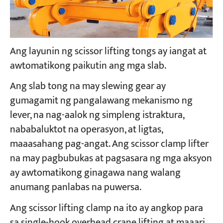
Ang layunin ng scissor lifting tongs ay iangat at
awtomatikong paikutin ang mga slab.
Ang slab tong na may slewing gear ay
gumagamit ng pangalawang mekanismo ng
lever, na nag-aalok ng simpleng istraktura,
nababaluktot na operasyon, at ligtas,
maaasahang pag-angat. Ang scissor clamp lifter
na may pagbubukas at pagsasara ng mga aksyon
ay awtomatikong ginagawa nang walang
anumang panlabas na puwersa.
Ang scissor lifting clamp na ito ay angkop para
sa single-hook overhead crane lifting at maaari