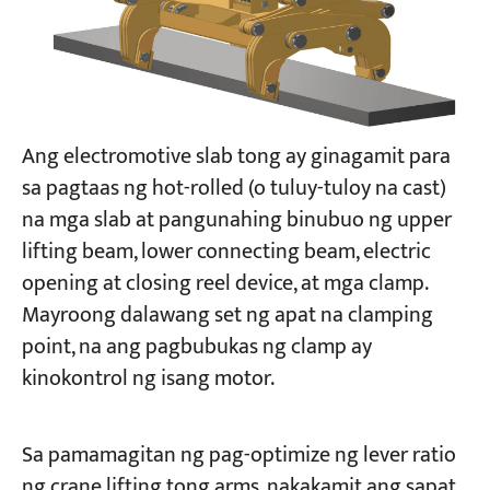
Ang electromotive slab tong ay ginagamit para
sa pagtaas ng hot-rolled (o tuluy-tuloy na cast)
na mga slab at pangunahing binubuo ng upper
lifting beam, lower connecting beam, electric
opening at closing reel device, at mga clamp.
Mayroong dalawang set ng apat na clamping
point, na ang pagbubukas ng clamp ay
kinokontrol ng isang motor.
Sa pamamagitan ng pag-optimize ng lever ratio
ng crane lifting tong arms, nakakamit ang sapat