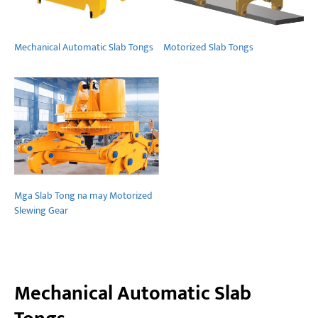
Mga Proyekto
Mechanical Automatic Slab Tongs
Motorized Slab Tongs
Mga Blog
Balita
Mga Aplikasyon
Tungkol sa atin
Makipag-ugnayan sa amin
Mga Slab Tong na may Motorized
Slewing Gear
Mechanical Automatic Slab