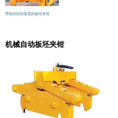
带电动回转装置的板坯夹钳
项目介绍
博客
新闻中心
应用
关于我们
联系我们
机械自动板坯夹钳