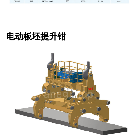
电动板坯提升钳