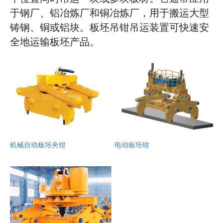
于钢厂、铝冶炼厂和铜冶炼厂，用于搬运大型
铸钢、铜或铝块。板坯吊钳吊运装置可快速安
全地运输板坯产品。
机械自动板坯夹钳
电动板坯钳