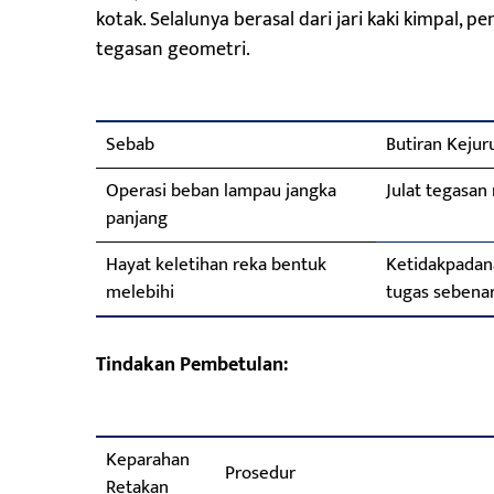
kotak. Selalunya berasal dari jari kaki kimpal
tegasan geometri.
Sebab
Butiran Kejur
Operasi beban lampau jangka
Julat tegasan
panjang
Hayat keletihan reka bentuk
Ketidakpadan
melebihi
tugas sebena
Tindakan Pembetulan:
Keparahan
Prosedur
Retakan