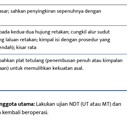
kasar; sahkan penyingkiran sepenuhnya dengan
da kedua-dua hujung retakan; cungkil alur sudut
g laluan retakan; kimpal isi dengan prosedur yang
ndah); kisar rata
bahkan plat tetulang (penembusan penuh atau kimpalan
eraan) untuk memulihkan kekuatan asal.
anggota utama:
Lakukan ujian NDT (UT atau MT) dan
 kembali beroperasi.