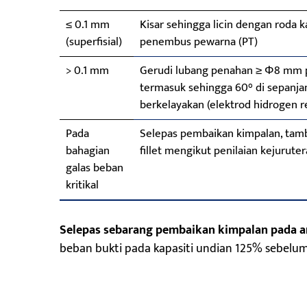
≤ 0.1 mm
Kisar sehingga licin dengan roda 
(superfisial)
penembus pewarna (PT)
> 0.1 mm
Gerudi lubang penahan ≥ Φ8 mm pa
termasuk sehingga 60° di sepanjan
berkelayakan (elektrod hidrogen re
Pada
Selepas pembaikan kimpalan, tam
bahagian
fillet mengikut penilaian kejurut
galas beban
kritikal
Selepas sebarang pembaikan kimpalan pada 
beban bukti pada kapasiti undian 125% sebelum