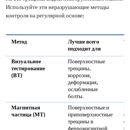
Используйте эти неразрушающие методы
контроля на регулярной основе:
Метод
Лучше всего
Ча
подходит для
Визуальное
Поверхностные
Ка
тестирование
трещины,
(ВТ)
коррозия,
деформация,
ослабленные
болты.
Магнитная
Поверхностные и
Еж
частица (МТ)
приповерхностные
по
трещины в
сл
ферромагнитной
пе