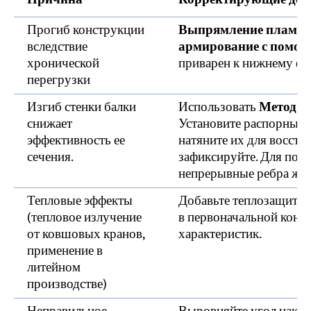
Прогиб конструкции
Выпрямление пламен
вследствие
армирование с помо
хронической
приварен к нижнему ф
перегрузки
Изгиб стенки балки
Использовать
Метод п
снижает
Установите распорные 
эффективность ее
натяните их для восстан
сечения.
зафиксируйте. Для пос
непрерывные ребра жес
Тепловые эффекты
Добавьте теплозащиту; 
(тепловое излучение
в первоначальной конс
от ковшовых кранов,
характеристик.
применение в
литейном
производстве)