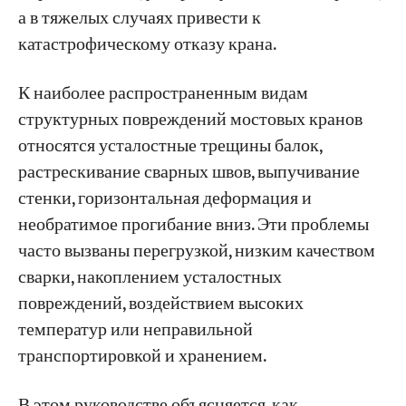
стальных конструкций
а в тяжелых случаях привести к
катастрофическому отказу крана.
Часть 3: Контрольный список структурной
Проекты
Блоги
проверки перед началом смены
Новости
К наиболее распространенным видам
Заявления
структурных повреждений мостовых кранов
Краткий справочник: Матрица принятия
О нас
относятся усталостные трещины балок,
Свяжитесь с Нами
решений по структурному ремонту
растрескивание сварных швов, выпучивание
Как предотвратить структурные
стенки, горизонтальная деформация и
повреждения мостовых кранов
необратимое прогибание вниз. Эти проблемы
часто вызваны перегрузкой, низким качеством
Избегайте перегрузки
сварки, накоплением усталостных
Проведение плановых структурных
повреждений, воздействием высоких
инспекций
температур или неправильной
Поддерживайте правильное выравнивание
транспортировкой и хранением.
рельсов.
В этом руководстве объясняется, как