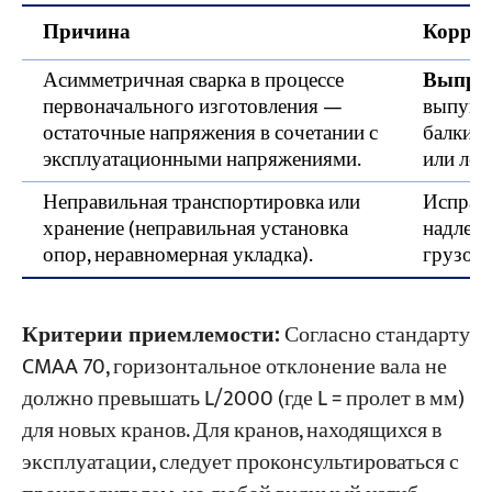
Причина
Коррек
Асимметричная сварка в процессе
Выпрям
первоначального изготовления —
выпукл
остаточные напряжения в сочетании с
балки. 
эксплуатационными напряжениями.
или леб
Неправильная транспортировка или
Исправь
хранение (неправильная установка
надлеж
опор, неравномерная укладка).
грузом.
Критерии приемлемости:
Согласно стандарту
CMAA 70, горизонтальное отклонение вала не
должно превышать L/2000 (где L = пролет в мм)
для новых кранов. Для кранов, находящихся в
эксплуатации, следует проконсультироваться с