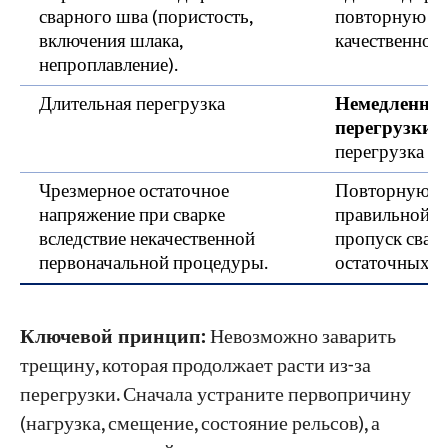
сварного шва (пористость,
повторную св
включения шлака,
качественного
непроплавление).
Длительная перегрузка
Немедленно 
перегрузки.
—
перегрузка п
Чрезмерное остаточное
Повторную св
напряжение при сварке
правильной п
вследствие некачественной
пропуск свар
первоначальной процедуры.
остаточных н
Ключевой принцип:
Невозможно заварить
трещину, которая продолжает расти из-за
перегрузки. Сначала устраните первопричину
(нагрузка, смещение, состояние рельсов), а