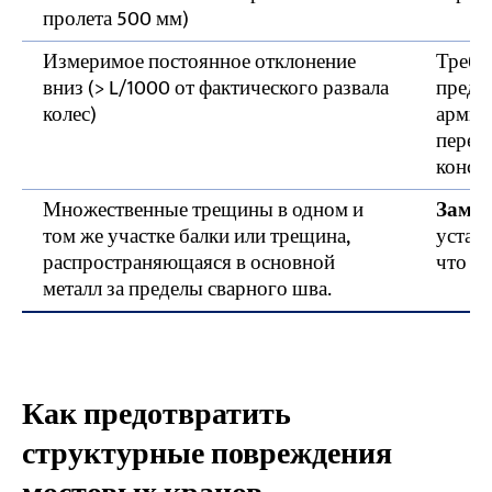
пролета 500 мм)
Измеримое постоянное отклонение
Требу
вниз (> L/1000 от фактического развала
предв
колес)
армир
перео
конст
Множественные трещины в одном и
Замен
том же участке балки или трещина,
устал
распространяющаяся в основной
что эл
металл за пределы сварного шва.
Как предотвратить
структурные повреждения