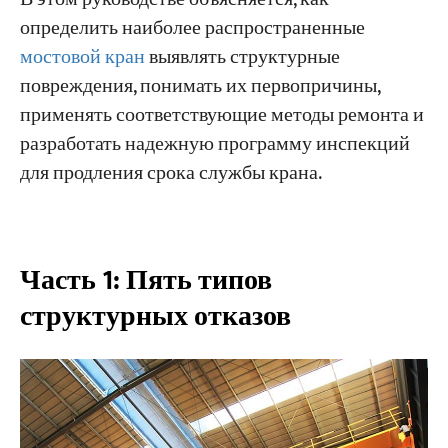
Контроль тепловых эффектов
определить наиболее распространенные
Устраняйте мелкие дефекты на ранней
мостовой кран
выявлять структурные
стадии.
повреждения, понимать их первопричины,
применять соответствующие методы ремонта и
Нужна помощь эксперта?
разработать надежную программу инспекций
для продления срока службы крана.
Часть 1: Пять типов
структурных отказов