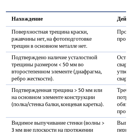
Нахождение
Дейст
Поверхностная трещина краски,
Прове
ржавчины нет, на фотоподготовке
прове
трещин в основном металле нет.
Подтверждено наличие усталостной
Остано
трещины размером < 50 мм во
сварн
второстепенном элементе (диафрагма,
утвер
ребро жесткости).
сварки
Подтвержденная трещина > 50 мм или
Требу
на основном элементе конструкции
потре
(полка/стенка балки, концевая каретка).
обяза
прочн
Видимое выпучивание стенки (волны >
Выпря
3 мм вне плоскости на протяжении
перво