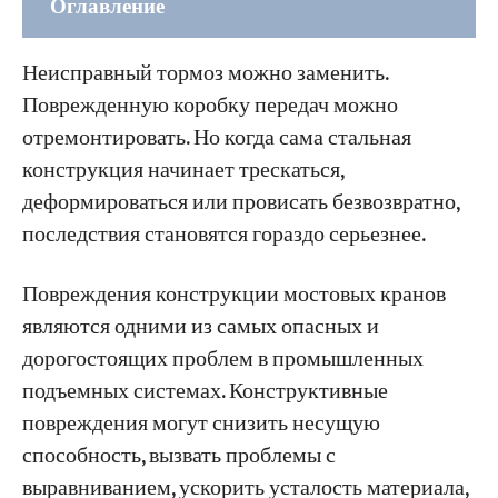
Оглавление
Часть 1: Пять типов структурных отказов
Неисправный тормоз можно заменить.
1. Усталостные трещины в стенке или
Поврежденную коробку передач можно
накладке главной балки.
отремонтировать. Но когда сама стальная
2. Растрескивание сварных швов в местах
конструкция начинает трескаться,
соединения или узлов фермы.
деформироваться или провисать безвозвратно,
последствия становятся гораздо серьезнее.
3. Продольная деформация стенки главной
балки (волновая деформация)
Повреждения конструкции мостовых кранов
4. Боковой изгиб главной балки
являются одними из самых опасных и
(горизонтальное изгибание/прогиб)
дорогостоящих проблем в промышленных
5. Прогиб главной балки вниз (проседание /
подъемных системах. Конструктивные
остаточная деформация)
повреждения могут снизить несущую
способность, вызвать проблемы с
Часть 2: Методы неразрушающего контроля
выравниванием, ускорить усталость материала,