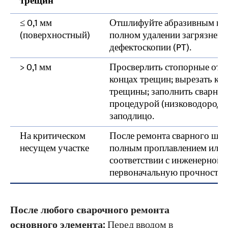
трещин
≤ 0,1 мм
Отшлифуйте абразивным круг
(поверхностный)
полном удалении загрязнен
дефектоскопии (PT).
> 0,1 мм
Просверлить стопорные отве
концах трещин; вырезать кан
трещины; заполнить сварно
процедурой (низководородны
заподлицо.
На критическом
После ремонта сварного шва
несущем участке
полным проплавлением или 
соответствии с инженерной о
первоначальную прочность.
После любого сварочного ремонта
основного элемента:
Перед вводом в