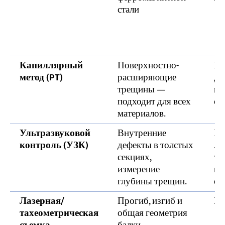
стали
Капиллярный
Поверхностно-
Еж
метод (PT)
расширяющие
дл
трещины —
ка
подходит для всех
св
материалов.
Ультразвуковой
Внутренние
Ка
контроль (УЗК)
дефекты в толстых
ле
секциях,
тр
измерение
пр
глубины трещин.
об
Лазерная/
Прогиб, изгиб и
Еж
тахеометрическая
общая геометрия