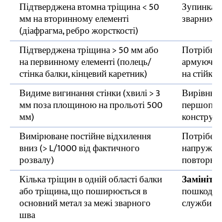
Підтверджена втомна тріщина < 50
Зупинка с
мм на вторинному елементі
зварних ш
(діафрагма, ребро жорсткості)
Підтверджена тріщина > 50 мм або
Потрібна 
на первинному елементі (полець/
армуюча п
стінка балки, кінцевий каретник)
на стійкі
Видиме вигинання стінки (хвилі > 3
Вирівнюва
мм поза площиною на прольоті 500
першопри
мм)
конструкц
Вимірюване постійне відхилення
Потрібен 
вниз (> L/1000 від фактичного
напруженн
розвалу)
повторне 
Кілька тріщин в одній області балки
Замініть
або тріщина, що поширюється в
пошкоджен
основний метал за межі зварного
служби ел
шва