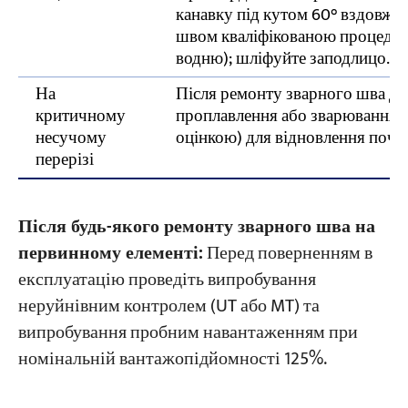
канавку під кутом 60° вздовж 
швом кваліфікованою процедур
водню); шліфуйте заподлицо.
На
Після ремонту зварного шва до
критичному
проплавлення або зварювання 
несучому
оцінкою) для відновлення почат
перерізі
Після будь-якого ремонту зварного шва на
первинному елементі:
Перед поверненням в
експлуатацію проведіть випробування
неруйнівним контролем (UT або MT) та
випробування пробним навантаженням при
номінальній вантажопідйомності 125%.