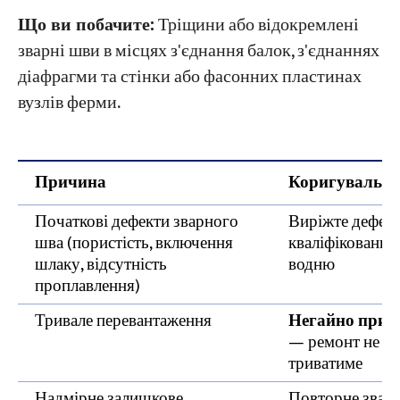
Що ви побачите:
Тріщини або відокремлені
зварні шви в місцях з'єднання балок, з'єднаннях
діафрагми та стінки або фасонних пластинах
вузлів ферми.
Причина
Коригувальні 
Початкові дефекти зварного
Виріжте дефект
шва (пористість, включення
кваліфікованим
шлаку, відсутність
водню
проплавлення)
Тривале перевантаження
Негайно припи
— ремонт не бу
триватиме
Надмірне залишкове
Повторне зварю