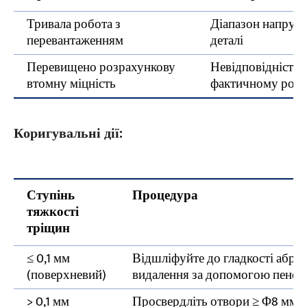
Тривала робота з
Діапазон напруж
перевантаженням
деталі
Перевищено розрахункову
Невідповідність 
втомну міцність
фактичному роб
Коригувальні дії:
Ступінь
Процедура
тяжкості
тріщин
≤ 0,1 мм
Відшліфуйте до гладкості абра
(поверхневий)
видалення за допомогою пенетр
> 0,1 мм
Просвердліть отвори ≥ Φ8 мм н