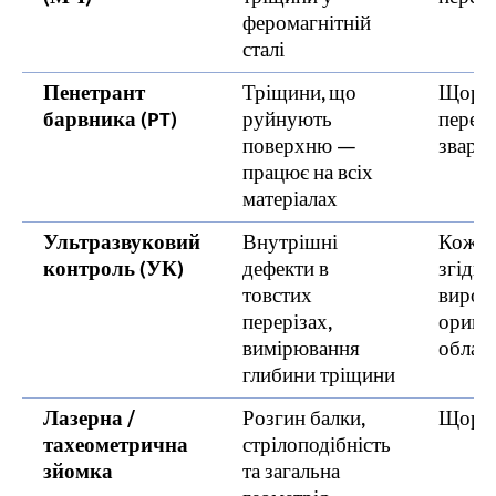
феромагнітній
сталі
Пенетрант
Тріщини, що
Щоріч
барвника (PT)
руйнують
перев
поверхню —
зварн
працює на всіх
матеріалах
Ультразвуковий
Внутрішні
Кожні 
контроль (УК)
дефекти в
згідно
товстих
вироб
перерізах,
оригі
вимірювання
облад
глибини тріщини
Лазерна /
Розгин балки,
Щорі
тахеометрична
стрілоподібність
зйомка
та загальна