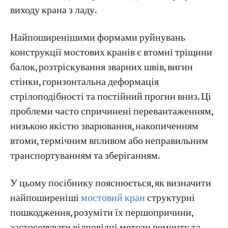
Частина 2: Методи неруйнівного контролю
виходу крана з ладу.
сталевих конструкцій
Проекти
Найпоширенішими формами руйнувань
Блоги
Частина 3: Контрольний список
Новини
конструкції мостових кранів є втомні тріщини
передзмінної перевірки конструкції
Програми
балок, розтріскування зварних швів, вигин
Про нас
стінки, горизонтальна деформація
Зв'яжіться з нами
Короткий довідник: Матриця рішень щодо
стрілоподібності та постійний прогин вниз. Ці
ремонту конструкцій
проблеми часто спричинені перевантаженням,
Як запобігти пошкодженням конструкції
низькою якістю зварювання, накопиченням
мостового крана
втоми, термічним впливом або неправильним
транспортуванням та зберіганням.
Уникайте перевантаження
Проведення планових інспекцій
У цьому посібнику пояснюється, як визначити
конструкцій
найпоширеніші
мостовий кран
структурні
Підтримуйте правильне вирівнювання
пошкодження, розуміти їх першопричини,
рейок
застосовувати відповідні методи ремонту та