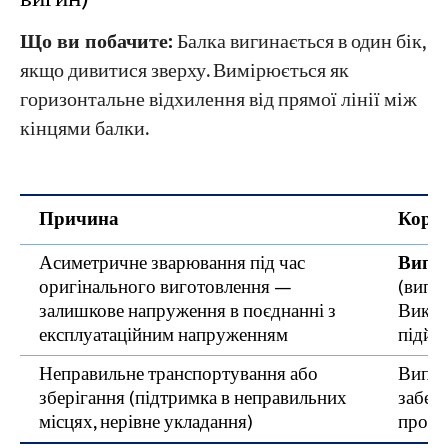
Що ви побачите:
Балка вигинається в один бік,
якщо дивитися зверху. Вимірюється як
горизонтальне відхилення від прямої лінії між
кінцями балки.
Причина
Кориг
Асиметричне зварювання під час
Випря
оригінального виготовлення —
(випи
залишкове напруження в поєднанні з
Викор
експлуатаційним напруженням
підйом
Неправильне транспортування або
Виправ
зберігання (підтримка в неправильних
забез
місцях, нерівне укладання)
проце