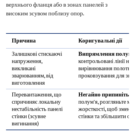
верхнього фланця або в зонах панелей з
високим зсувом поблизу опор.
Причина
Коригувальні дії
Залишкові стискаючі
Випрямлення полум'я 
напруження,
контрольовані лінії наг
викликані
вирівнювання полотна.
зварюванням, від
проковзування для зня
виготовлення
Перевантаження, що
Негайно припиніть п
спричиняє локальну
полум'я, розгляньте м
нестабільність панелі
жорсткості, щоб зменш
стінки (зсувне
стінки та збільшити опі
вигинання)