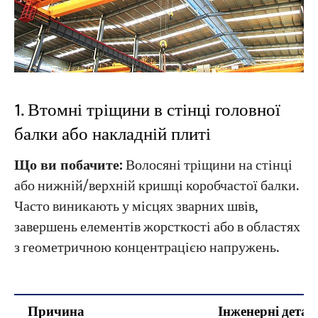
1. Втомні тріщини в стінці головної
балки або накладній плиті
Що ви побачите:
Волосяні тріщини на стінці
або нижній/верхній кришці коробчастої балки.
Часто виникають у місцях зварних швів,
завершень елементів жорсткості або в областях
з геометричною концентрацією напружень.
Причина
Інженерні детал