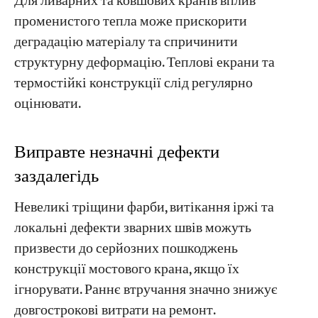
Для ливарних та ковшових кранів вплив
променистого тепла може прискорити
деградацію матеріалу та спричинити
структурну деформацію. Теплові екрани та
термостійкі конструкції слід регулярно
оцінювати.
Виправте незначні дефекти
заздалегідь
Невеликі тріщини фарби, витікання іржі та
локальні дефекти зварних швів можуть
призвести до серйозних пошкоджень
конструкції мостового крана, якщо їх
ігнорувати. Раннє втручання значно знижує
довгострокові витрати на ремонт.