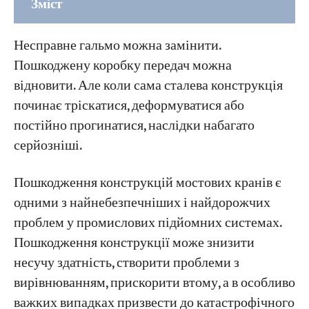
Зміст
Частина 1: П'ять режимів руйнування
Несправне гальмо можна замінити.
конструкцій
Пошкоджену коробку передач можна
1. Втомні тріщини в стінці головної балки
відновити. Але коли сама сталева конструкція
або накладній плиті
починає тріскатися, деформуватися або
2. Розтріскування зварного шва або
постійно прогинатися, наслідки набагато
зварного шва вузла ферми
серйозніші.
3. Вигин стінки головної балки (хвильова
Пошкодження конструкцій мостових кранів є
деформація)
одними з найнебезпечніших і найдорожчих
4. Бічне згинання головної балки
проблем у промислових підйомних системах.
(горизонтальна стрілоподібність / вигин)
Пошкодження конструкції може знизити
5. Прогин головної балки вниз (просідання
несучу здатність, створити проблеми з
/ постійне стиснення)
вирівнюванням, прискорити втому, а в особливо
важких випадках призвести до катастрофічного