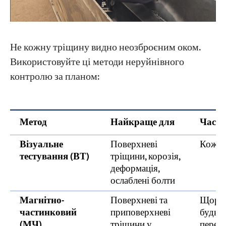
Не кожну тріщину видно неозброєним оком.
Використовуйте ці методи неруйнівного
контролю за планом:
Метод
Найкраще для
Часто
Візуальне
Поверхневі
Кожна
тестування (ВТ)
тріщини, корозія,
деформація,
ослаблені болти
Магнітно-
Поверхневі та
Щоріч
частинковий
приповерхневі
будь-я
(МЧ)
тріщини у
перев