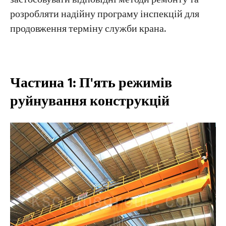
розробляти надійну програму інспекцій для
Монітор теплових ефектів
продовження терміну служби крана.
Виправте незначні дефекти заздалегідь
Потрібна експертна підтримка?
Частина 1: П'ять режимів
руйнування конструкцій