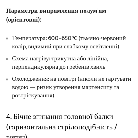
Параметри випрямлення полум'ям
(орієнтовні):
Температура: 600–650°C (тьмяно-червоний
колір, видимий при слабкому освітленні)
Схема нагріву: трикутна або лінійна,
перпендикулярна до гребенів хвиль
Охолодження: на повітрі (ніколи не гартувати
водою — ризик утворення мартенситу та
розтріскування)
4. Бічне згинання головної балки
(горизонтальна стрілоподібність /
вигин)