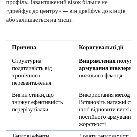
профіль. Завантажений візок більше не
«дрейфує до центру» — він дрейфує до кінців
або залишається на місці.
Причина
Коригувальні дії
Структурна
Випрямлення полум'
податливість від
армування швелерни
хронічного
нижнього фланця
перевантаження
Вигин стінки, що
Використання
метод п
знижує ефективність
Встановіть натяжні стри
перерізу балки
щоб відновити висхідни
постійного армування 
жорсткості
Теплові ефекти
Додати теплозахист; дл