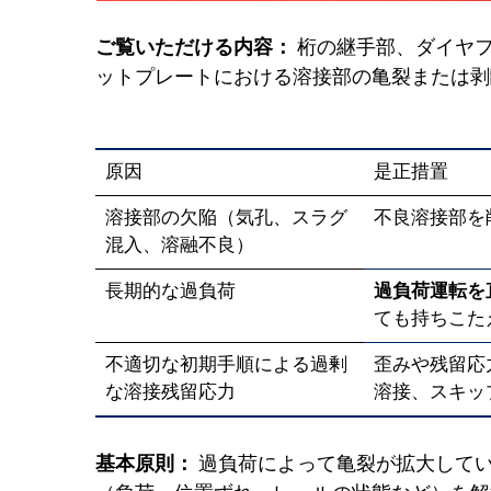
ご覧いただける内容：
桁の継手部、ダイヤ
ットプレートにおける溶接部の亀裂または剥
原因
是正措置
溶接部の欠陥（気孔、スラグ
不良溶接部を
混入、溶融不良）
長期的な過負荷
過負荷運転を
ても持ちこた
不適切な初期手順による過剰
歪みや残留応
な溶接残留応力
溶接、スキッ
基本原則：
過負荷によって亀裂が拡大して