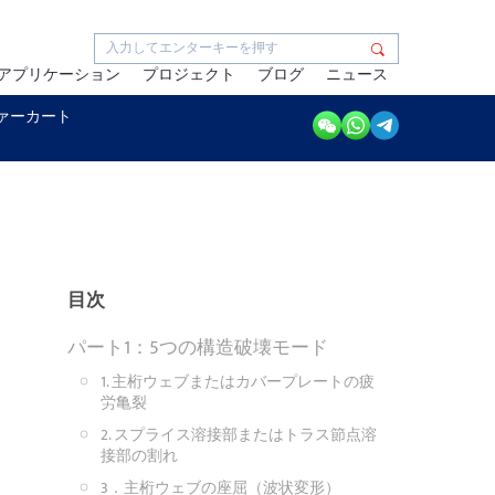
アプリケーション
プロジェクト
ブログ
ニュース
ァーカート
目次
パート1：5つの構造破壊モード
1. 主桁ウェブまたはカバープレートの疲
労亀裂
2. スプライス溶接部またはトラス節点溶
接部の割れ
3．主桁ウェブの座屈（波状変形）