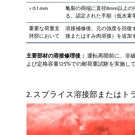
> 0.1 mm
亀裂の両端に直径8mm以上の
る。認定された手順（低水素
重要な荷重支
溶接補修後、元の強度を回復
持部において
接またはすみ肉溶接）を追加
主要部材の溶接修理後：
運転再開前に、非
よび定格容量125%での耐荷重試験を実施し
2. スプライス溶接部または