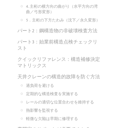
4. 主桁の横方向の曲がり（水平方向の湾
曲／弓形変形）
5．主桁の下方たわみ（沈下／永久変形）
パート2：鋼構造物の非破壊検査方法
パート3：始業前構造点検チェックリ
スト
クイックリファレンス：構造補修決定
マトリックス
天井クレーンの構造的故障を防ぐ方法
過負荷を避ける
定期的な構造検査を実施する
レールの適切な位置合わせを維持する
熱影響を監視する
軽微な欠陥は早期に修理する