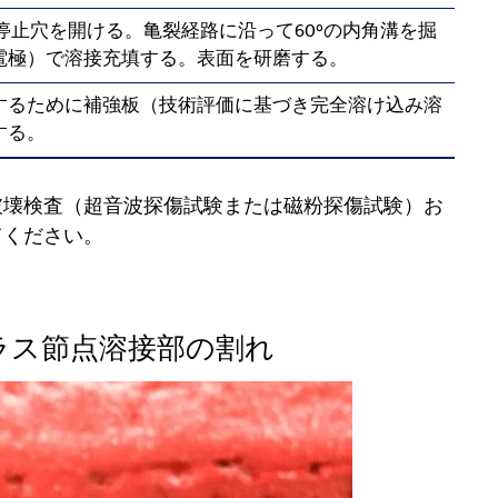
停止穴を開ける。亀裂経路に沿って60°の内角溝を掘
電極）で溶接充填する。表面を研磨する。
するために補強板（技術評価に基づき完全溶け込み溶
する。
破壊検査（超音波探傷試験または磁粉探傷試験）お
てください。
トラス節点溶接部の割れ