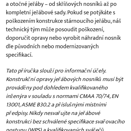
a otočné jeřáby – od skříňových nosníků až po
kompletní jeřábové sady. Pokud se potýkáte s
poškozením konstrukce stárnoucího jeřábu, náš
technický tým může posoudit poškození,
doporučit opravy nebo vyrobit náhradní nosník
dle původních nebo modernizovaných
specifikací.
Tato příručka slouží pro informační účely.
Konstrukční opravy jeřábových nosníků musí být
prováděny pod dohledem kvalifikovaného
inženýra v souladu s normami CMAA 70/74, EN
13001, ASME B30.2 a příslušnými místními
předpisy. Nikdy nesvařujte na jeřábové
konstrukci bez schválené specifikace svařovacího
postupu (WPS) a kvalifikovaných svářečů.