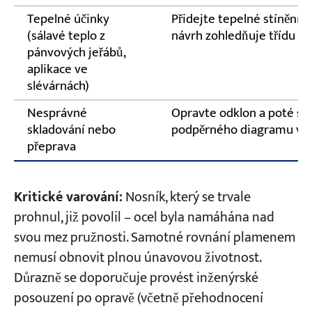
Tepelné účinky
Přidejte tepelné stínění;
(sálavé teplo z
návrh zohledňuje třídu t
pánvových jeřábů,
aplikace ve
slévárnách)
Nesprávné
Opravte odklon a poté skl
skladování nebo
podpěrného diagramu výr
přeprava
Kritické varování:
Nosník, který se trvale
prohnul, již povolil – ocel byla namáhána nad
svou mez pružnosti. Samotné rovnání plamenem
nemusí obnovit plnou únavovou životnost.
Důrazně se doporučuje provést inženýrské
posouzení po opravě (včetně přehodnocení