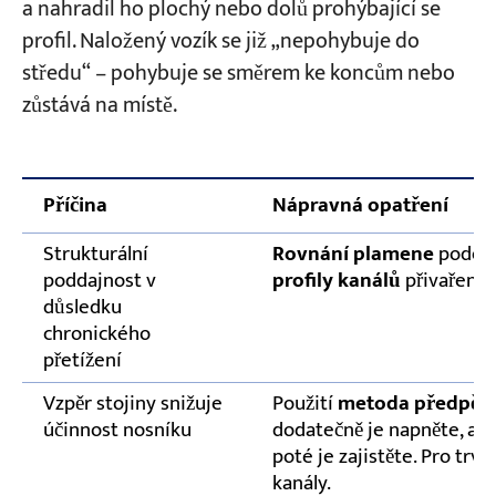
a nahradil ho plochý nebo dolů prohýbající se
profil. Naložený vozík se již „nepohybuje do
středu“ – pohybuje se směrem ke koncům nebo
zůstává na místě.
Příčina
Nápravná opatření
Strukturální
Rovnání plamene
podél 
poddajnost v
profily kanálů
přivařeno 
důsledku
chronického
přetížení
Vzpěr stojiny snižuje
Použití
metoda předpětí
účinnost nosníku
dodatečně je napněte, aby
poté je zajistěte. Pro trv
kanály.