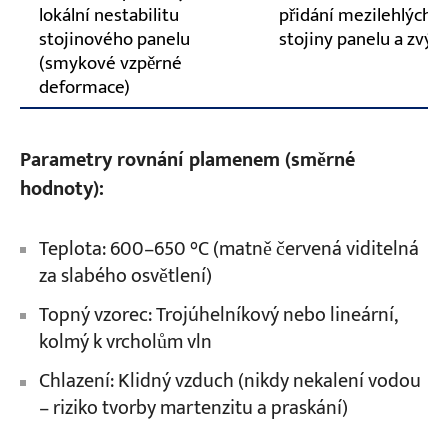
lokální nestabilitu
přidání mezilehlých v
stojinového panelu
stojiny panelu a zvýše
(smykové vzpěrné
deformace)
Parametry rovnání plamenem (směrné
hodnoty):
Teplota: 600–650 °C (matně červená viditelná
za slabého osvětlení)
Topný vzorec: Trojúhelníkový nebo lineární,
kolmý k vrcholům vln
Chlazení: Klidný vzduch (nikdy nekalení vodou
– riziko tvorby martenzitu a praskání)