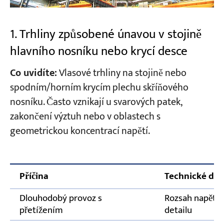
1. Trhliny způsobené únavou v stojině
hlavního nosníku nebo krycí desce
Co uvidíte:
Vlasové trhliny na stojině nebo
spodním/horním krycím plechu skříňového
nosníku. Často vznikají u svarových patek,
zakončení výztuh nebo v oblastech s
geometrickou koncentrací napětí.
Příčina
Technické det
Dlouhodobý provoz s
Rozsah napětí 
přetížením
detailu