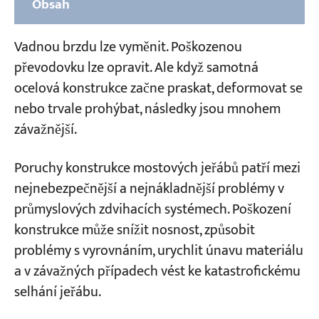
Obsah
Část 1: Pět způsobů strukturálního selhání
Vadnou brzdu lze vyměnit. Poškozenou
1. Trhliny způsobené únavou v stojině
převodovku lze opravit. Ale když samotná
hlavního nosníku nebo krycí desce
ocelová konstrukce začne praskat, deformovat se
2. Praskání svarového spoje nebo svaru uzlu
nebo trvale prohýbat, následky jsou mnohem
příhradové konstrukce
závažnější.
3. Vzpěr stojiny hlavního nosníku (vlnová
Poruchy konstrukce mostových jeřábů patří mezi
deformace)
nejnebezpečnější a nejnákladnější problémy v
4. Boční ohýbání hlavního nosníku
průmyslových zdvihacích systémech. Poškození
(horizontální tažení / oblouk)
konstrukce může snížit nosnost, způsobit
5. Průhyb hlavního nosníku směrem dolů
problémy s vyrovnáním, urychlit únavu materiálu
(klesání / trvalé usazení)
a v závažných případech vést ke katastrofickému
selhání jeřábu.
Část 2: Metody nedestruktivní kontroly