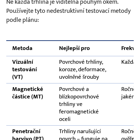
Ne každá trhlina je viditelná pouhým okem.
Používejte tyto nedestruktivní testovací metody
podle plánu:
Metoda
Nejlepší pro
Frekve
Vizuální
Povrchové trhliny,
Každá 
testování
koroze, deformace,
(VT)
uvolněné šrouby
Magnetické
Povrchové a
Ročně 
částice (MT)
blízkopovrchové
jakémko
trhliny ve
feromagnetické
oceli
Penetrační
Trhliny narušující
Ročně 
barvivo (PT)
povrch – funguje na
ověření