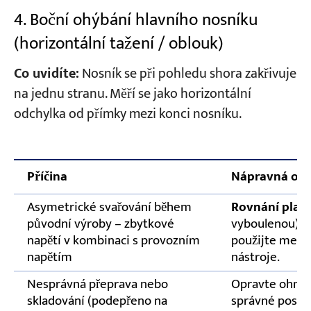
4. Boční ohýbání hlavního nosníku
(horizontální tažení / oblouk)
Co uvidíte:
Nosník se při pohledu shora zakřivuje
na jednu stranu. Měří se jako horizontální
odchylka od přímky mezi konci nosníku.
Příčina
Nápravná opa
Asymetrické svařování během
Rovnání plam
původní výroby – zbytkové
vyboulenou) st
napětí v kombinaci s provozním
použijte mech
napětím
nástroje.
Nesprávná přeprava nebo
Opravte ohnutí
skladování (podepřeno na
správné postu