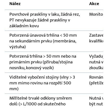
Nález
Akce
Povrchové praskliny v laku, žádná rez,
Monitor př
PT nevykazuje žádné praskliny v
základním kovu
Potvrzená únavová trhlina < 50 mm
Zastavení 
na sekundárním prvku (membrána,
kvalifiko
výztuha)
Potvrzená trhlina > 50 mm nebo na
Vyžaduje 
primárním prvku (příruba/stojina
nutná výz
nosníku, koncový vozík)
zkouška z
Viditelné vybočení stojiny (vlny > 3
Rovnání 
mm mimo rovinu na rozpětí 500
(přetížení
mm)
Měřitelné trvalé odklony směrem
Nutná vět
dolů (> L/1000 od skutečného
být nutné