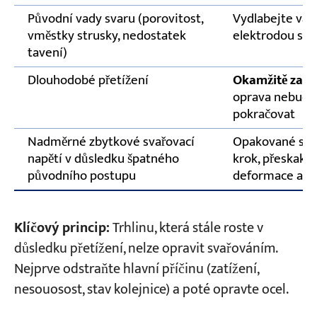
Původní vady svaru (porovitost,
Vydlabejte vad
vměstky strusky, nedostatek
elektrodou s 
tavení)
Dlouhodobé přetížení
Okamžitě zast
oprava nebude 
pokračovat
Nadměrné zbytkové svařovací
Opakované svař
napětí v důsledku špatného
krok, přeskakov
původního postupu
deformace a z
Klíčový princip:
Trhlinu, která stále roste v
důsledku přetížení, nelze opravit svařováním.
Nejprve odstraňte hlavní příčinu (zatížení,
nesouosost, stav kolejnice) a poté opravte ocel.