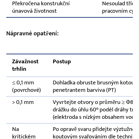
Překročena konstrukční
Nesoulad tříd
únavová životnost
pracovním cyk
Nápravné opatření:
Závažnost
Postup
trhlin
≤ 0,1 mm
Dohladka obruste brusným kotouče
(povrchové)
penetrantem barviva (PT)
> 0,1 mm
Vyvrtejte otvory o průměru ≥ Φ8 m
drážku do úhlu 60° podél dráhy trh
(elektroda s nízkým obsahem vodíku
Na
Po opravě svaru přidejte výztužno
kritickém
koutovým svařováním dle technick