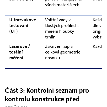
všech materiálech
Ultrazvukové
Vnitřní vady v
Každé 3
testování
tlustých profilech,
dle výr
(UT)
měření hloubky
originá
trhlin
vybave
Laserové /
Zakřivení, šíp a
Každor
totální
celková geometrie
měření
nosníku
Část 3: Kontrolní seznam pro
kontrolu konstrukce před