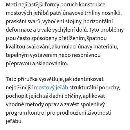
ocelových konstrukcí
Mezi nejčastější formy poruch konstrukce
mostových jeřábů patří únavové trhliny nosníků,
Část 3: Kontrolní seznam pro kontrolu
Projekty
praskání svarů, vybočení stojiny, horizontální
Blogy
konstrukce před směnou
Zprávy
deformace a trvalé vychýlení dolů. Tyto problémy
Aplikace
jsou často způsobeny přetížením, špatnou
Stručný přehled: Matice rozhodnutí o
O nás
kvalitou svařování, akumulací únavy materiálu,
Kontaktujte nás
opravách konstrukce
tepelným vystavením nebo nesprávnou
Jak předcházet strukturálním poruchám
přepravou a skladováním.
mostového jeřábu
Tato příručka vysvětluje, jak identifikovat
Vyhněte se přetížení
nejběžnější
mostový jeřáb
strukturální poruchy,
Provádějte plánované strukturální inspekce
pochopit jejich základní příčiny, aplikovat
vhodné metody oprav a zavést spolehlivý
Udržujte správné vyrovnání kolejnic
program kontrol pro prodloužení životnosti
Monitorování tepelných účinků
jeřábu.
Opravte drobné závady včas