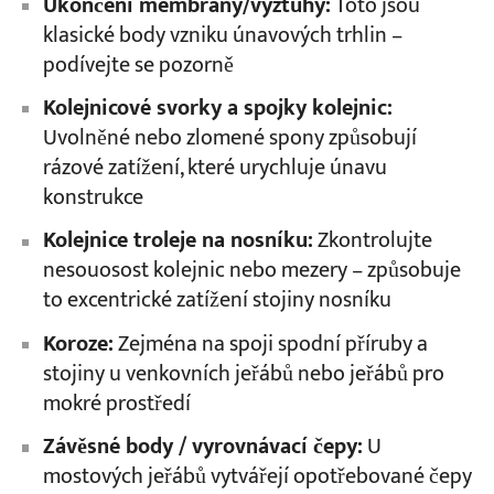
Ukončení membrány/výztuhy:
Toto jsou
klasické body vzniku únavových trhlin –
podívejte se pozorně
Kolejnicové svorky a spojky kolejnic:
Uvolněné nebo zlomené spony způsobují
rázové zatížení, které urychluje únavu
konstrukce
Kolejnice troleje na nosníku:
Zkontrolujte
nesouosost kolejnic nebo mezery – způsobuje
to excentrické zatížení stojiny nosníku
Koroze:
Zejména na spoji spodní příruby a
stojiny u venkovních jeřábů nebo jeřábů pro
mokré prostředí
Závěsné body / vyrovnávací čepy:
U
mostových jeřábů vytvářejí opotřebované čepy