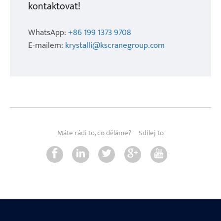
kontaktovat!
WhatsApp:
+86 199 1373 9708
E-mailem:
krystalli@kscranegroup.com
Máte rádi to, co děláme?
Sdílej to