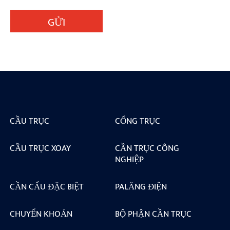
GỬI
CẦU TRỤC
CỔNG TRỤC
CẦU TRỤC XOAY
CẦN TRỤC CÔNG
NGHIỆP
CẦN CẨU ĐẶC BIỆT
PALĂNG ĐIỆN
CHUYỂN KHOẢN
BỘ PHẬN CẦN TRỤC