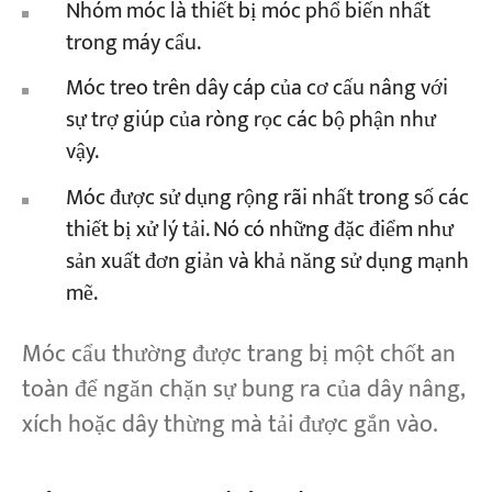
Nhóm móc là thiết bị móc phổ biến nhất
trong máy cẩu.
Dự án
Móc treo trên dây cáp của cơ cấu nâng với
Blog
Tin tức
sự trợ giúp của ròng rọc các bộ phận như
Các ứng dụng
vậy.
Về chúng tôi
Liên hệ chúng tôi
Móc được sử dụng rộng rãi nhất trong số các
thiết bị xử lý tải. Nó có những đặc điểm như
sản xuất đơn giản và khả năng sử dụng mạnh
mẽ.
Móc cẩu thường được trang bị một chốt an
toàn để ngăn chặn sự bung ra của dây nâng,
xích hoặc dây thừng mà tải được gắn vào.