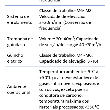
frequência)
Classe de trabalho: M6~M8;
Sistema de
Velocidade de elevação:
enrolamento
2~20m/min (Conversão de
frequência)
Tremonha de
Volume: 20~40m³; Capacidade
guindaste
de sucção/descarga: 40~70m³/h
Guincho
Classe de trabalho: M4~M6;
elétrico
Capacidade de elevação: 5~16t
Temperatura ambiente: -5℃ a
+50℃; o ar deve estar livre de
gases inflamáveis, explosivos e
Ambiente
corrosivos, exceto poeira
operacional
condutora de carbono;
temperatura máxima dos
materiais processados: <350℃