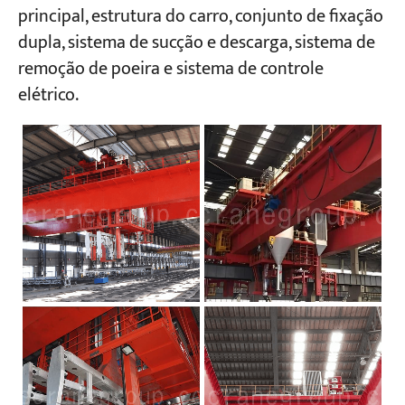
principal, estrutura do carro, conjunto de fixação
dupla, sistema de sucção e descarga, sistema de
Projetos
remoção de poeira e sistema de controle
Blogs
Notícias
elétrico.
Aplicações
Sobre nós
Contate-nos