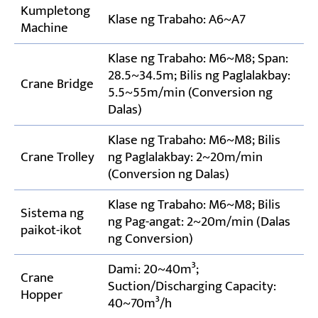
Kumpletong
Klase ng Trabaho: A6~A7
Machine
Klase ng Trabaho: M6~M8; Span:
28.5~34.5m; Bilis ng Paglalakbay:
Crane Bridge
5.5~55m/min (Conversion ng
Dalas)
Klase ng Trabaho: M6~M8; Bilis
Crane Trolley
ng Paglalakbay: 2~20m/min
(Conversion ng Dalas)
Klase ng Trabaho: M6~M8; Bilis
Sistema ng
ng Pag-angat: 2~20m/min (Dalas
paikot-ikot
ng Conversion)
Dami: 20~40m³;
Crane
Suction/Discharging Capacity:
Hopper
40~70m³/h