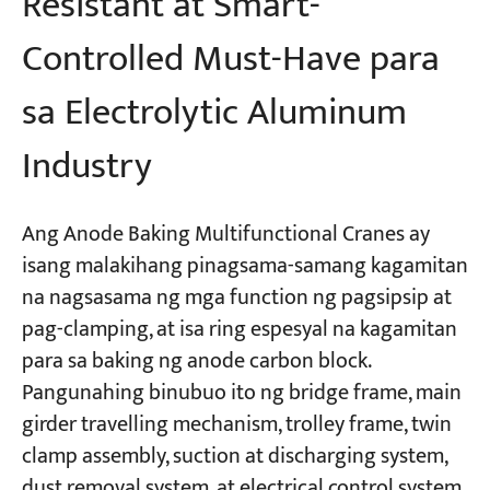
Resistant at Smart-
Controlled Must-Have para
sa Electrolytic Aluminum
Industry
Ang Anode Baking Multifunctional Cranes ay
isang malakihang pinagsama-samang kagamitan
na nagsasama ng mga function ng pagsipsip at
pag-clamping, at isa ring espesyal na kagamitan
para sa baking ng anode carbon block.
Pangunahing binubuo ito ng bridge frame, main
girder travelling mechanism, trolley frame, twin
clamp assembly, suction at discharging system,
dust removal system, at electrical control system.