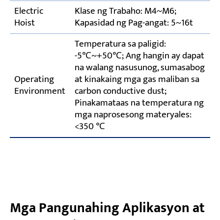
Electric
Klase ng Trabaho: M4~M6;
Hoist
Kapasidad ng Pag-angat: 5~16t
Temperatura sa paligid:
-5℃~+50℃; Ang hangin ay dapat
na walang nasusunog, sumasabog
Operating
at kinakaing mga gas maliban sa
Environment
carbon conductive dust;
Pinakamataas na temperatura ng
mga naprosesong materyales:
<350 ℃
Mga Pangunahing Aplikasyon at