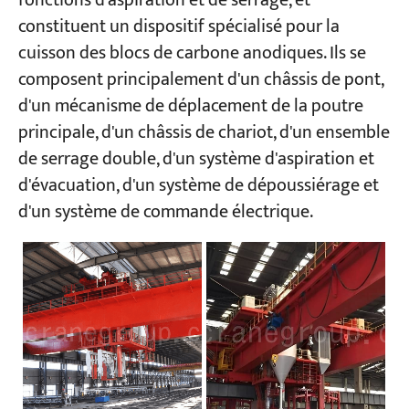
fonctions d'aspiration et de serrage, et
constituent un dispositif spécialisé pour la
cuisson des blocs de carbone anodiques. Ils se
Projets
Blogs
composent principalement d'un châssis de pont,
Nouvelles
d'un mécanisme de déplacement de la poutre
Demandes
À propos de nous
principale, d'un châssis de chariot, d'un ensemble
Contactez-nous
de serrage double, d'un système d'aspiration et
d'évacuation, d'un système de dépoussiérage et
d'un système de commande électrique.