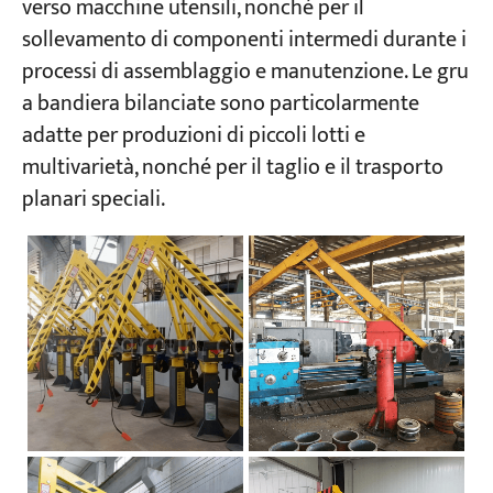
verso macchine utensili, nonché per il
sollevamento di componenti intermedi durante i
Progetti
processi di assemblaggio e manutenzione. Le gru
Blog
a bandiera bilanciate sono particolarmente
Notizie
Applicazioni
adatte per produzioni di piccoli lotti e
Chi siamo
multivarietà, nonché per il taglio e il trasporto
Contattaci
planari speciali.