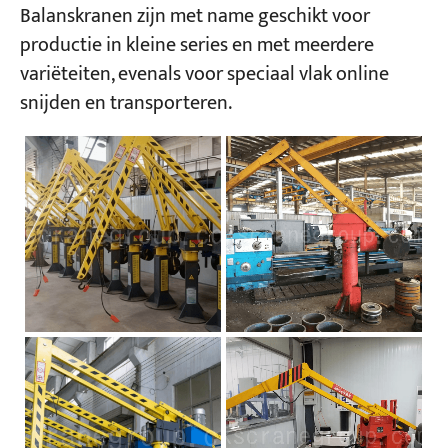
Balanskranen zijn met name geschikt voor
productie in kleine series en met meerdere
Projecten
variëteiten, evenals voor speciaal vlak online
Bloggen
Nieuws
snijden en transporteren.
Toepassingen
Over ons
Contacteer ons