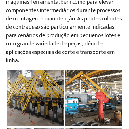
máquinas-ferramenta, bem como para elevar
componentes intermediários durante processos
Projetos
de montagem e manutenção. As pontes rolantes
Blogs
de contrapeso são particularmente indicadas
Notícias
Aplicações
para cenários de produção em pequenos lotes e
Sobre nós
com grande variedade de peças, além de
Contate-nos
aplicações especiais de corte e transporte em
linha.