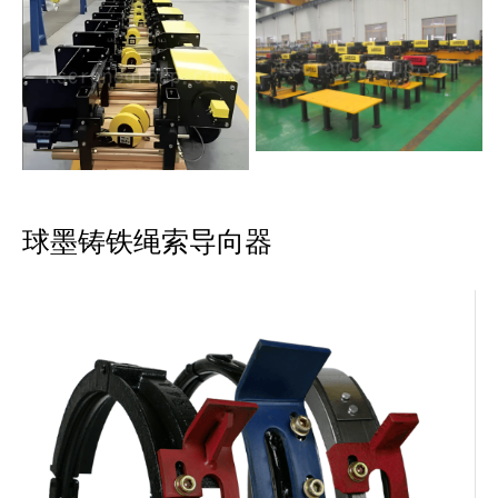
球墨铸铁绳索导向器