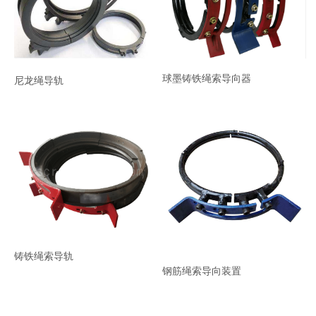
项目介绍
博客
新闻中心
球墨铸铁绳索导向器
尼龙绳导轨
应用
关于我们
联系我们
铸铁绳索导轨
钢筋绳索导向装置