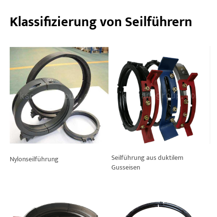
Klassifizierung von Seilführern
Projekte
Blogs
Nachrichten
Bewerbungen
Über uns
Kontakt
Seilführung aus duktilem
Nylonseilführung
Gusseisen