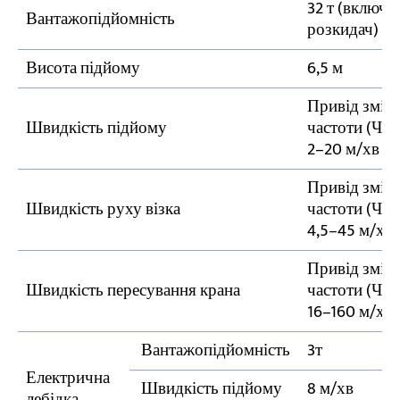
32 т (включ
Вантажопідйомність
розкидач)
Висота підйому
6,5 м
Привід змін
Швидкість підйому
частоти (ЧР
2–20 м/хв
Привід змін
Швидкість руху візка
частоти (ЧР
4,5–45 м/хв
Привід змін
Швидкість пересування крана
частоти (ЧР
16–160 м/хв
Вантажопідйомність
3т
Електрична
Швидкість підйому
8 м/хв
лебідка