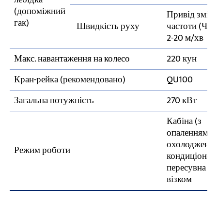
(допоміжний
Привід змін
гак)
Швидкість руху
частоти (ЧР
2-20 м/хв
Макс. навантаження на колесо
220 кун
Кран-рейка (рекомендовано)
QU100
Загальна потужність
270 кВт
Кабіна (з
опаленням/
охолодженн
Режим роботи
кондиціонер
пересувна з
візком