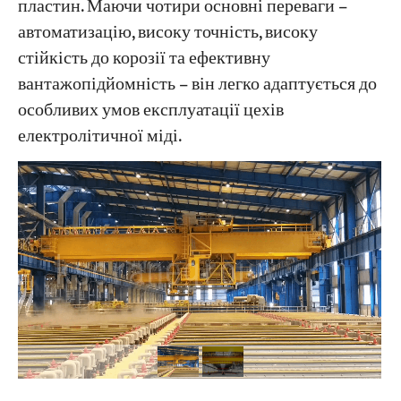
пластин. Маючи чотири основні переваги –
автоматизацію, високу точність, високу
Проекти
стійкість до корозії та ефективну
Блоги
вантажопідйомність – він легко адаптується до
Новини
Програми
особливих умов експлуатації цехів
Про нас
електролітичної міді.
Зв'яжіться з нами