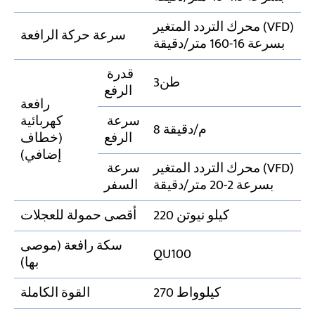
محرك التردد المتغير (VFD)
سرعة حركة الرافعة
بسرعة 16-160 متر/دقيقة
قدرة
3طن
الرفع
رافعة
سرعة
كهربائية
8 م/دقيقة
الرفع
(خطاف
إضافي)
محرك التردد المتغير (VFD)
سرعة
بسرعة 2-20 متر/دقيقة
السفر
220 كيلو نيوتن
أقصى حمولة للعجلات
سكة رافعة (موصى
QU100
بها)
270 كيلوواط
القوة الكاملة