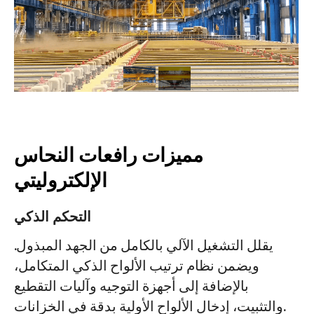
المشاريع
المدونات
أخبار
التطبيقات
معلومات عنا
اتصل بنا
مميزات رافعات النحاس
الإلكتروليتي
التحكم الذكي
يقلل التشغيل الآلي بالكامل من الجهد المبذول.
ويضمن نظام ترتيب الألواح الذكي المتكامل،
بالإضافة إلى أجهزة التوجيه وآليات التقطيع
والتثبيت، إدخال الألواح الأولية بدقة في الخزانات.