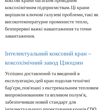
коксові крани багатьом провідним
коксохімічним підприємствам. Ці крани
вирішили ключові галузеві проблеми, такі як
високотемпературне променисте тепло,
безперервні важкі навантаження та точне
завантаження.
Інтелектуальний коксовий кран –
коксохімічний завод Цзюцзян
Успішно доставлений та введений в
експлуатацію, цей кран подолав технічні
бар'єри, пов'язані з екстремальним тепловим
випромінюванням та впливом полум'я,
забезпечивши новий стандарт для
інтелектуального проектування кранів CDQ.