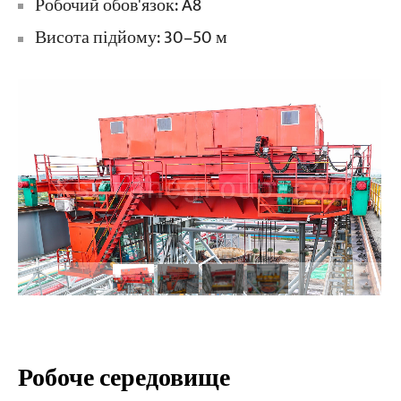
Робочий обов'язок: A8
Висота підйому: 30–50 м
Проекти
Блоги
Новини
Програми
Про нас
Зв'яжіться з нами
Робоче середовище