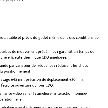
pide, stable et précis du godet même dans des conditions de
urbes de mouvement prédéfinies : garantit un temps de
 une efficacité thermique CDQ améliorée.
de par variateur de fréquence : réduisent les chocs
 du positionnement.
e levage ±45 mm, précision de déplacement ±20 mm.
 l’étroite ouverture du four CDQ.
llance vidéo sans fil : améliore l’interaction homme-
pérationnelle.
nti-balancement mécanique : assure un fonctionnement