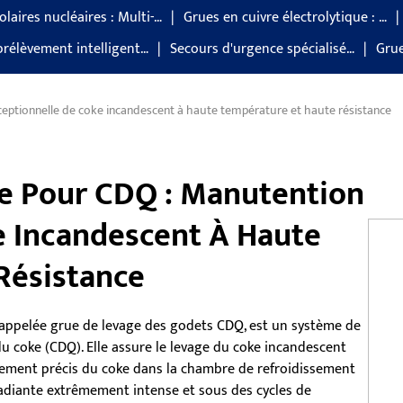
laires nucléaires : Multi-…
Grues en cuivre électrolytique : …
prélèvement intelligent…
Secours d'urgence spécialisé…
Grue
eptionnelle de coke incandescent à haute température et haute résistance
e Pour CDQ : Manutention
e Incandescent À Haute
Résistance
appelée grue de levage des godets CDQ, est un système de
 coke (CDQ). Elle assure le levage du coke incandescent
argement précis du coke dans la chambre de refroidissement
adiante extrêmement intense et sous des cycles de