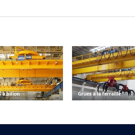
 à billon
Grues à la ferraille