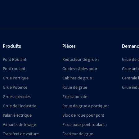
Produits
Pièces
Demand
Pont Roulant
Réducteur de grue :
Grue de 
transmission fluide,
Pont roulant
Guides-câbles pour
Grue anti
capacité de charge
palans électriques :
Grue Portique
élevée, compatible avec
Cabines de grue :
Centrale 
dispositif anti-
de multiples mécanismes
Composants conçus sur
Crane
Grue Potence
emmêlement
Roue de grue
Grue indu
mesure pour des
multiconfiguration
antidéflagrante pour
Grues spéciales
opérations de levage de
Explication de
environnements
précision
l'assemblage des blocs
Grue de l'industrie
dangereux : conception
Roue de grue à portique :
de roues des grues
durable et sûre
le guide ultime des types,
Palan électrique
portuaires : structure,
Bloc de roue pour pont
des applications et des
types et guide de
roulant : fiable,
Aimants de levage
ensembles de roues
Pince pour pont roulant :
sélection
personnalisable et conçu
électromagnétiques pour
hautes performances
17 modèles spécialisés
Transfert de voiture
pour durer
Écarteur de grue
grues
pour la manutention de