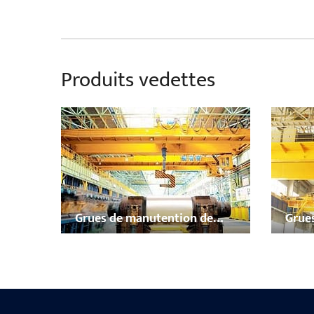
Produits vedettes
Grues de manutention de
Grues
bobines, barres et plaques