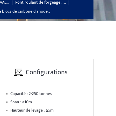
 AAC…
Pont roulant de forgeage : …
e blocs de carbone d'anode…
Configurations
Capacité : 2-250 tonnes
Span : ≥10m
Hauteur de levage : ≥5m