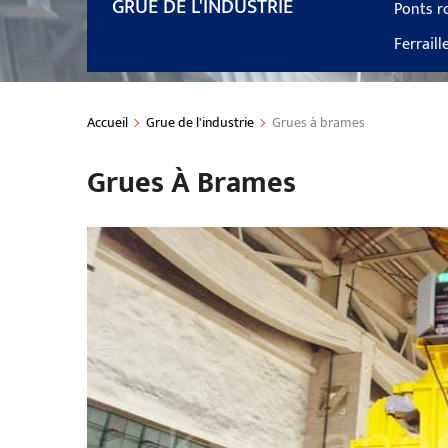
GRUE DE L'INDUSTRIE
Ponts r
Ferraill
Accueil
Grue de l'industrie
Grues à brames
Grues À Brames