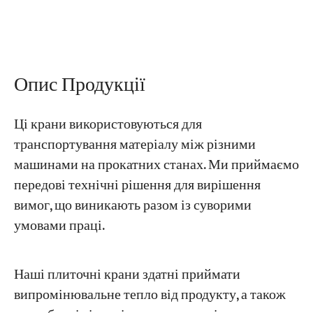
Проекти
Блоги
Новини
Опис Продукції
Програми
Про нас
Зв'яжіться з нами
Ці крани використовуються для
транспортування матеріалу між різними
машинами на прокатних станах. Ми приймаємо
передові технічні рішення для вирішення
вимог, що виникають разом із суворими
умовами праці.
Наші плиточні крани здатні приймати
випромінювальне тепло від продукту, а також