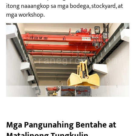
itong naaangkop sa mga bodega, stockyard, at
mga workshop.
Mga Proyekto
Mga Blog
Balita
Mga Aplikasyon
Tungkol sa atin
Makipag-ugnayan sa amin
Mga Pangunahing Bentahe at
Matalinong Tungkulin