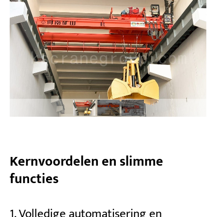
Projecten
Bloggen
Nieuws
Toepassingen
Over ons
Contacteer ons
Kernvoordelen en slimme
functies
1. Volledige automatisering en