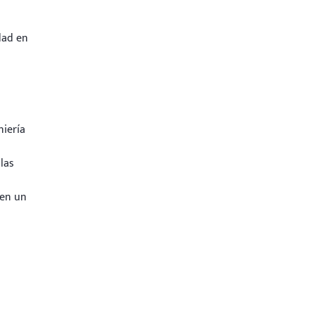
dad en
niería
las
ten un