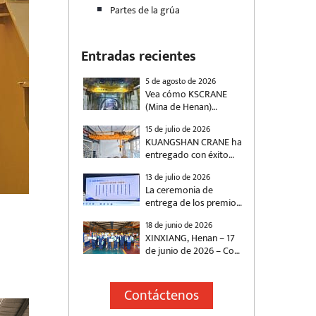
Partes de la grúa
Entradas recientes
5 de agosto de 2026
Vea cómo KSCRANE
(Mina de Henan)
suministró una grúa de
15 de julio de 2026
doble viga de 500
KUANGSHAN CRANE ha
toneladas con control
entregado con éxito
antivibración para la
dos grúas puente
construcción de
13 de julio de 2026
automatizadas para un
ferrocarriles de alta
La ceremonia de
proyecto energético
velocidad.
entrega de los premios
nacional, diseñadas
“Empresa Socialmente
específicamente para
18 de junio de 2026
Responsable de Henan”
satisfacer las
XINXIANG, Henan – 17
y “Emprendedor
necesidades de
de junio de 2026 – Con
Destacado en
manipulación de
la llegada del Festival
Responsabilidad Social
materiales de la
del Bote del Dragón,
de Henan” de 2025,
industria energética.
KUANGSHAN CRANE
Contáctenos
organizada
Las grúas se utilizan
(Henan Mine Crane Co.,
conjuntamente por el
para la manipulación
Ltd.) ha organizado un