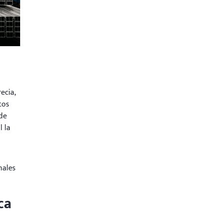
ecia,
tos
 de
l la
l
nales
ca