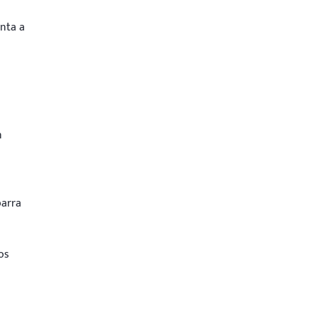
enta a
n
barra
os