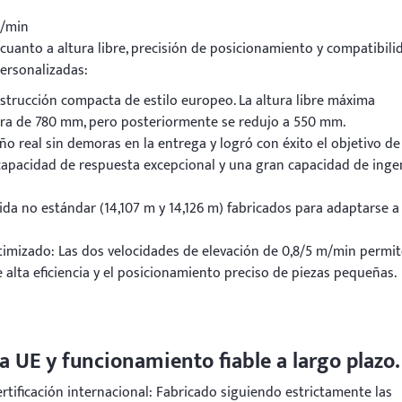
m/min
n cuanto a altura libre, precisión de posicionamiento y compatibili
ersonalizadas:
trucción compacta de estilo europeo. La altura libre máxima
a era de 780 mm, pero posteriormente se redujo a 550 mm.
 real sin demoras en la entrega y logró con éxito el objetivo de
capacidad de respuesta excepcional y una gran capacidad de inge
a no estándar (14,107 m y 14,126 m) fabricados para adaptarse a 
imizado: Las dos velocidades de elevación de 0,8/5 m/min permi
 alta eficiencia y el posicionamiento preciso de piezas pequeñas.
a UE y funcionamiento fiable a largo plazo.
rtificación internacional: Fabricado siguiendo estrictamente las