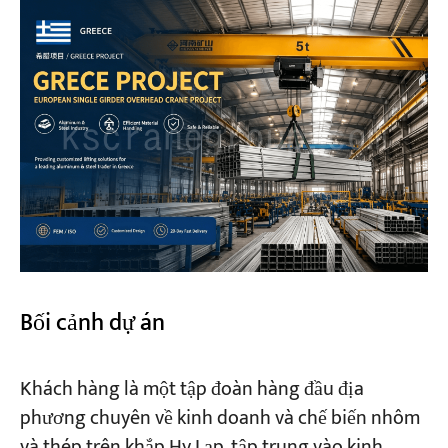
Dự án
Blog
Tin tức
Các ứng dụng
Về chúng tôi
Liên hệ chúng tôi
Bối cảnh dự án
Khách hàng là một tập đoàn hàng đầu địa
phương chuyên về kinh doanh và chế biến nhôm
và thép trên khắp Hy Lạp, tập trung vào kinh