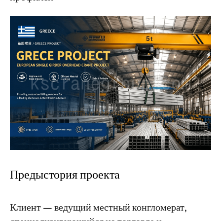
Проекты
Блоги
Новости
Заявления
О нас
Свяжитесь с Нами
Предыстория проекта
Клиент — ведущий местный конгломерат,