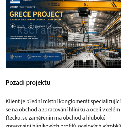
Projekty
Blogy
Zprávy
Aplikace
O nás
Kontaktujte nás
Pozadí projektu
Klient je přední místní konglomerát specializující
se na obchod a zpracování hliníku a oceli v celém
Řecku, se zaměřením na obchod a hluboké
zpracování hliníkových profilů, ocelových výrobků