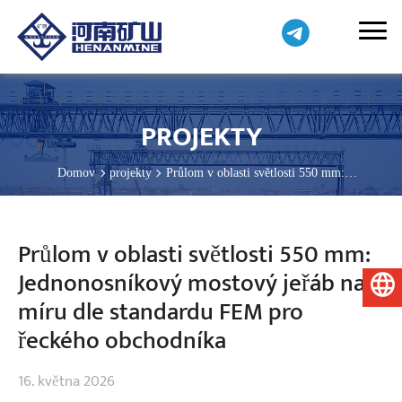
PROJEKTY
Domov
projekty
Průlom v oblasti světlosti 550 mm:
Jednonosníkový mostový jeřáb na míru dle standardu FEM pro
řeckého obchodníka
Průlom v oblasti světlosti 550 mm:
Jednonosníkový mostový jeřáb na
Čeština
míru dle standardu FEM pro
řeckého obchodníka
16. května 2026